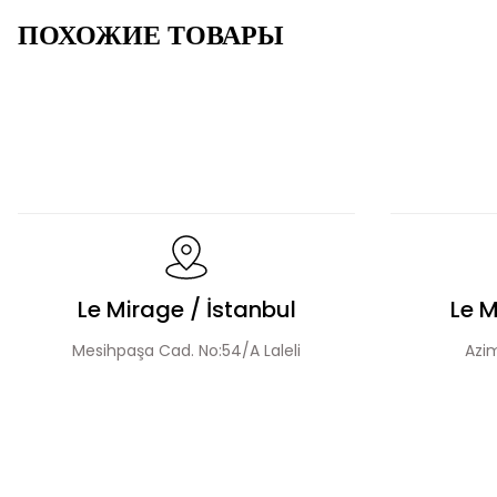
ПОХОЖИЕ ТОВАРЫ
Костюм с молнией
Комплект скромной блузки и юбки с 
Fırfır Detaylı Tesettür Elbise
Üçlü Desenli Tesettü
Le Mirage / İstanbul
Le M
Mesihpaşa Cad. No:54/A Laleli
Azim
Ручной Работы Жакет И Юбка С Бисерной Вышивкой И Рюшами Н