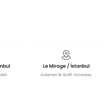
Fermuar Detaylı Tesettür Elbise
akım
anbul
Le Mirage / İstanbul
aleli
Kodaman Sk. No:85 Osmanbey
точным Узором