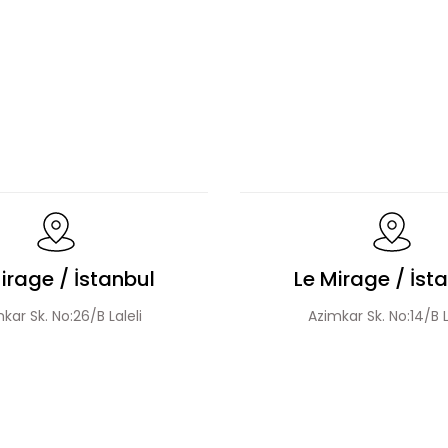
пуговицами
Свободное платье с рюшами для мусульманок
r Bluz Etek Takım
Hakim Yaka Desenli Bomber Etek T
irage / İstanbul
Le Mirage / İst
kar Sk. No:26/B Laleli
Azimkar Sk. No:14/B L
а Воротнике
Комплект С Жакетом На Молнии И Юбкой С Цве