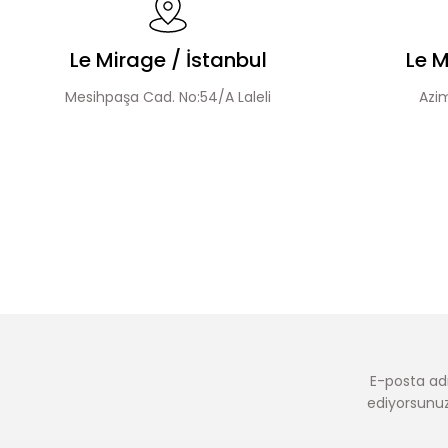
Le Mirage / İstanbul
Le M
Mesihpaşa Cad. No:54/A Laleli
Azim
E-posta adr
ediyorsunuz.