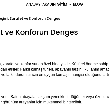
ANASAYFA
KADIN GİYİM
BLOG
çimi: Zarafet ve Konforun Denges
t ve Konforun Denges
fet ve konfor sunan özel bir giysidir. Kültürel öneme sahip olma
an etkiler. Farklı kumaş türleri, abayanın tarzını, kullanım ama
 ve farklı durumlar için en uygun kumaşın hangisi olduğunu tart
s verir. Saten abayalar, akşam yemekleri, düğünler veya özel dav
 bir görünüm arayanlar için mükemmel bir tercihtir.