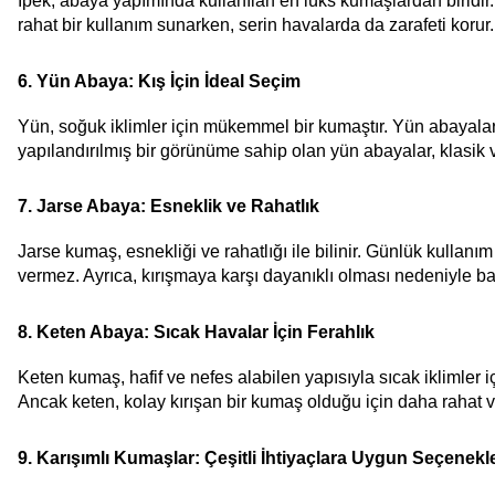
İpek, abaya yapımında kullanılan en lüks kumaşlardan biridir.
rahat bir kullanım sunarken, serin havalarda da zarafeti koru
6. Yün Abaya: Kış İçin İdeal Seçim
Yün, soğuk iklimler için mükemmel bir kumaştır. Yün abayalar,
yapılandırılmış bir görünüme sahip olan yün abayalar, klasik ve
7. Jarse Abaya: Esneklik ve Rahatlık
Jarse kumaş, esnekliği ve rahatlığı ile bilinir. Günlük kullan
vermez. Ayrıca, kırışmaya karşı dayanıklı olması nedeniyle bak
8. Keten Abaya: Sıcak Havalar İçin Ferahlık
Keten kumaş, hafif ve nefes alabilen yapısıyla sıcak iklimler
Ancak keten, kolay kırışan bir kumaş olduğu için daha rahat ve
9. Karışımlı Kumaşlar: Çeşitli İhtiyaçlara Uygun Seçenekl