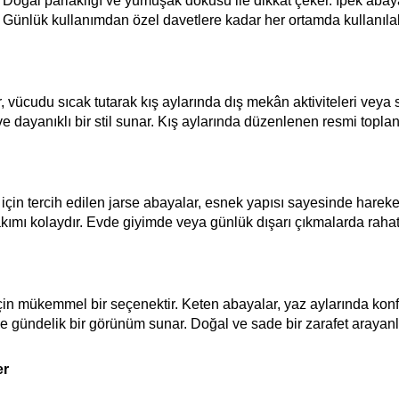
 Doğal parlaklığı ve yumuşak dokusu ile dikkat çeker. İpek abayal
r. Günlük kullanımdan özel davetlere kadar her ortamda kullanıla
 vücudu sıcak tutarak kış aylarında dış mekân aktiviteleri veya
 dayanıklı bir stil sunar. Kış aylarında düzenlenen resmi toplantı
ım için tercih edilen jarse abayalar, esnek yapısı sayesinde harek
ımı kolaydır. Evde giyimde veya günlük dışarı çıkmalarda rahatlık
 için mükemmel bir seçenektir. Keten abayalar, yaz aylarında kon
 gündelik bir görünüm sunar. Doğal ve sade bir zarafet arayanlar
er