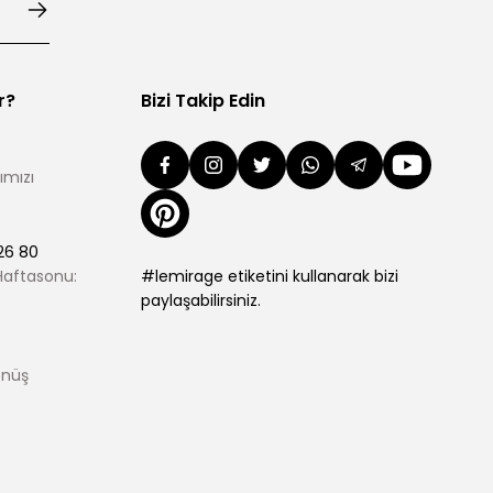
r?
Bizi Takip Edin
ımızı
26 80
 Haftasonu:
#lemirage etiketini kullanarak bizi
paylaşabilirsiniz.
önüş