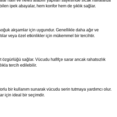
ar hafif ve nefes alabilir yapıları sayesinde sıcak havalarda
bilen ipek abayalar, hem konfor hem de şıklık sağlar.
 soğuk akşamlar için uygundur. Genellikle daha ağır ve
lar veya özel etkinlikler için mükemmel bir tercihtir.
et özgürlüğü sağlar. Vücudu hafifçe sarar ancak rahatsızlık
la tercih edilebilir.
forlu bir kullanım sunarak vücudu serin tutmaya yardımcı olur.
 için ideal bir seçimdir.