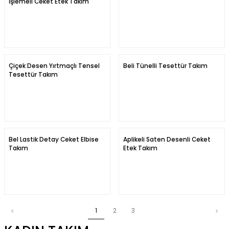
İşlemeli Ceket Etek Takım
Çiçek Desen Yırtmaçlı Tensel
Beli Tünelli Tesettür Takım
Tesettür Takım
Bel Lastik Detay Ceket Elbise
Aplikeli Saten Desenli Ceket
Takım
Etek Takım
1
2
3