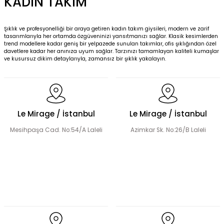
KADIN TAKIM
Şıklık ve profesyonelliği bir araya getiren kadın takım giysileri, modern ve zarif
tasarımlarıyla her ortamda özgüveninizi yansıtmanızı sağlar. Klasik kesimlerden
trend modellere kadar geniş bir yelpazede sunulan takımlar, ofis şıklığından özel
davetlere kadar her anınıza uyum sağlar. Tarzınızı tamamlayan kaliteli kumaşlar
ve kusursuz dikim detaylarıyla, zamansız bir şıklık yakalayın.
Le Mirage / İstanbul
Le Mirage / İstanbul
Mesihpaşa Cad. No:54/A Laleli
Azimkar Sk. No:26/B Laleli