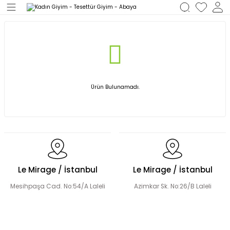
Geri Dön
M
Ürün Bulunamadı.
Le Mirage / İstanbul
Le Mirage / İstanbul
Mesihpaşa Cad. No:54/A Laleli
Azimkar Sk. No:26/B Laleli