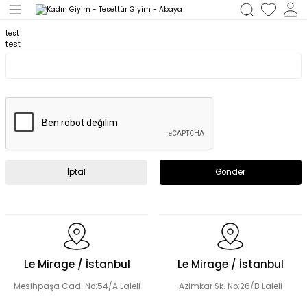
Geri Dön
test
test
M
İptal
Gönder
Le Mirage / İstanbul
Le Mirage / İstanbul
Mesihpaşa Cad. No:54/A Laleli
Azimkar Sk. No:26/B Laleli