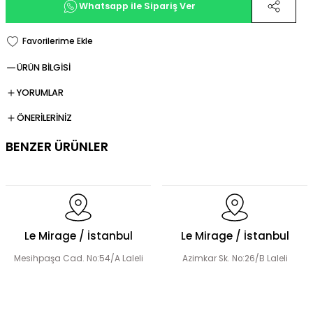
Whatsapp ile Sipariş Ver
ÜRÜN BİLGİSİ
YORUMLAR
ÖNERİLERİNİZ
BENZER ÜRÜNLER
Fermuarlı Tesettür Takım
Le Mirage / İstanbul
Le Mirage / İstanbul
Mesihpaşa Cad. No:54/A Laleli
Azimkar Sk. No:26/B Laleli
Düğme Detay Tesettür Bluz Etek Takım