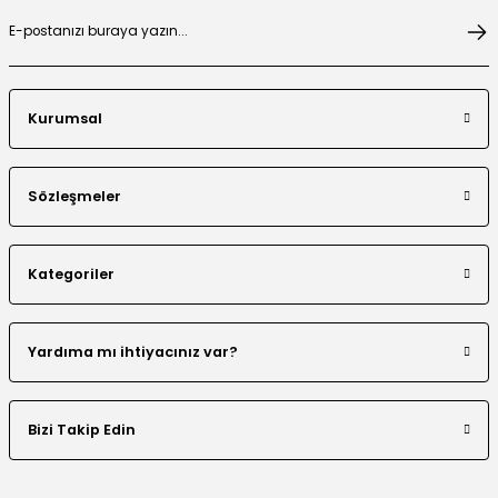
Leopar Desen Dantel Detaylı Bluz Ve Etek Takım
Kurumsal
Payet Detaylı Fermuarlı Ceket Etek Takım
Sözleşmeler
Kategoriler
Boncuk İşlemeli Katmanlı Ceket Etek Takım
Yardıma mı ihtiyacınız var?
Bizi Takip Edin
Taş Şerit Detaylı Leopar Desen Ceket Etek Takım