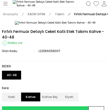
Geri Dön
Anasayfa
KADIN GİYİM
Takım
Fırfırlı Fermuar Detaylı
M
Fırfırlı Fermuar Detaylı Ceket Katlı Etek Takımı Kahve -
40-48
Stokta var
Ürün Kodu
L225K605800T
BEDEN
40-48
Renk
Haki
Kahve
Kahve Bej
Siyah