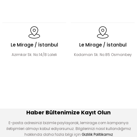
Üçlü Desenli Tesettür Bluz Etek Takım
Le Mirage / İstanbul
Le Mirage / İstanbul
Azimkar Sk. No:14/B Laleli
Kodaman Sk. No:85 Osmanbey
Hakim Yaka Desenli Bomber Etek Takım
El Yapımı Boncuk İşlemeli Yakası Fırfırlı Ceket Etek Takım
Haber Bültenimize Kayıt Olun
E-posta adresinizi bizimle paylaşarak, lemirage.com kampanya
iletişimleri almayı kabul ediyorsunuz. Bilgilerinizi nasıl kullandığımız
hakkında daha fazla bilgi için
Gizlilik Politikamız