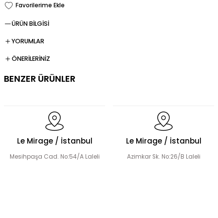
ÜRÜN BİLGİSİ
YORUMLAR
ÖNERİLERİNİZ
BENZER ÜRÜNLER
Dökümlü Fırfır Detay Tesettür Elbise
Le Mirage / İstanbul
Le Mirage / İstanbul
Mesihpaşa Cad. No:54/A Laleli
Azimkar Sk. No:26/B Laleli
Fermuar Detaylı Tesettür Elbise
Fırfır Detaylı Tesettür Elbise