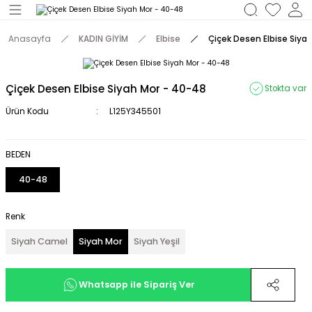
Geri Dön
Anasayfa
KADIN GİYİM
Elbise
Çiçek Desen Elbise Siya
M
Çiçek Desen Elbise Siyah Mor - 40-48
Stokta var
Ürün Kodu
L125Y345501
BEDEN
40-48
Renk
Siyah Camel
Siyah Mor
Siyah Yeşil
Whatsapp ile Sipariş Ver