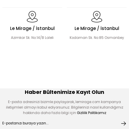
Dantel Detaylı Hakim Yaka Desenli Elbise
Volanlı Kadın Elbise
Le Mirage / İstanbul
Le Mirage / İstanbul
Azimkar Sk. No:14/B Laleli
Kodaman Sk. No:85 Osmanbey
Şerit Taş Detaylı Elbise
Boncuk İşlemeli Fırfır Yaka Detay Elbise
Çiçek Aplikeli Tensel Elbise
Desen Boncuk Nakışlı Elbise
Haber Bültenimize Kayıt Olun
E-posta adresinizi bizimle paylaşarak, lemirage.com kampanya
iletişimleri almayı kabul ediyorsunuz. Bilgilerinizi nasıl kullandığımız
hakkında daha fazla bilgi için
Gizlilik Politikamız
V Kuplu Taş Detay Elbise