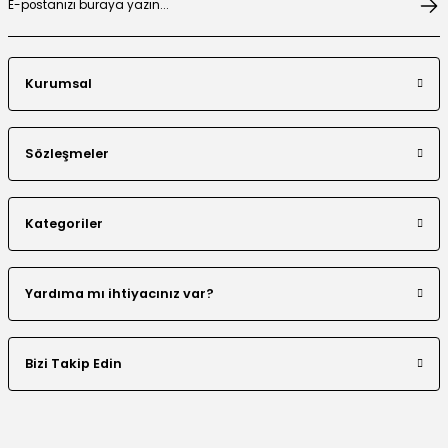
Kurumsal
El Yapımı Boncuk İşlemeli Yakası Fırfırlı Ceket Etek Takım
Sözleşmeler
Kategoriler
Çiçek Desen Ceket Etek Takım
Beli Tünelli Tesettür Takım
Yardıma mı ihtiyacınız var?
Bizi Takip Edin