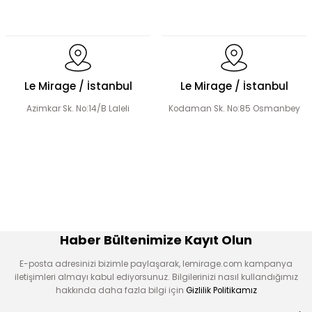
Dökümlü Fırfır Detay Tesettür Elbise
Le Mirage / İstanbul
Le Mirage / İstanbul
Azimkar Sk. No:14/B Laleli
Kodaman Sk. No:85 Osmanbey
Fermuar Detaylı Tesettür Elbise
Fırfır Detaylı Tesettür Elbise
Üçlü Desenli Tesettür Bluz Etek Takım
Haber Bültenimize Kayıt Olun
E-posta adresinizi bizimle paylaşarak, lemirage.com kampanya
iletişimleri almayı kabul ediyorsunuz. Bilgilerinizi nasıl kullandığımız
hakkında daha fazla bilgi için
Gizlilik Politikamız
Hakim Yaka Desenli Bomber Etek Takım