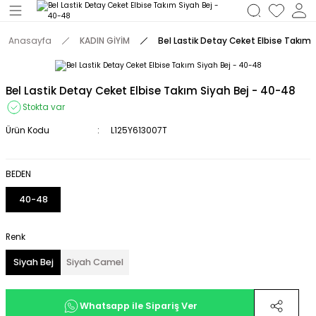
Geri Dön
Anasayfa
KADIN GİYİM
Bel Lastik Detay Ceket Elbise Takım 
M
Bel Lastik Detay Ceket Elbise Takım Siyah Bej - 40-48
Stokta var
Ürün Kodu
L125Y613007T
BEDEN
40-48
Renk
Siyah Bej
Siyah Camel
Whatsapp ile Sipariş Ver