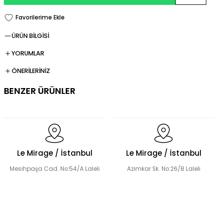
ÜRÜN BİLGİSİ
YORUMLAR
ÖNERİLERİNİZ
BENZER ÜRÜNLER
Fermuarlı Tesettür Takım
Le Mirage / İstanbul
Le Mirage / İstanbul
Mesihpaşa Cad. No:54/A Laleli
Azimkar Sk. No:26/B Laleli
Düğme Detay Tesettür Bluz Etek Takım