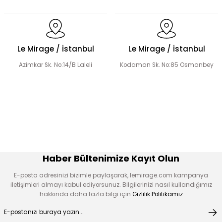
Dantel Detaylı Hakim Yaka Desenli Elbise
Volanlı Kadın Elbise
Le Mirage / İstanbul
Le Mirage / İstanbul
Azimkar Sk. No:14/B Laleli
Kodaman Sk. No:85 Osmanbey
Şerit Taş Detaylı Elbise
Boncuk İşlemeli Fırfır Yaka Detay Elbise
Çiçek Desen Elbise
Çiçek Aplikeli Tensel Elbise
Haber Bültenimize Kayıt Olun
E-posta adresinizi bizimle paylaşarak, lemirage.com kampanya
iletişimleri almayı kabul ediyorsunuz. Bilgilerinizi nasıl kullandığımız
hakkında daha fazla bilgi için
Gizlilik Politikamız
Desen Boncuk Nakışlı Elbise