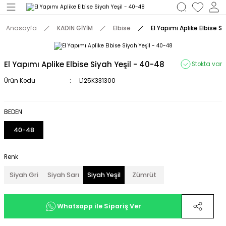
Geri Dön
Anasayfa
KADIN GİYİM
Elbise
El Yapımı Aplike Elbise S
M
El Yapımı Aplike Elbise Siyah Yeşil - 40-48
Stokta var
Ürün Kodu
L125K331300
BEDEN
40-48
Renk
Siyah Gri
Siyah Sarı
Siyah Yeşil
Zümrüt
Whatsapp ile Sipariş Ver