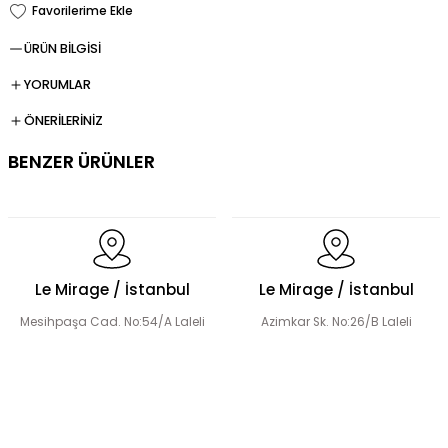
ÜRÜN BİLGİSİ
YORUMLAR
ÖNERİLERİNİZ
BENZER ÜRÜNLER
Dökümlü Fırfır Detay Tesettür Elbise
Le Mirage / İstanbul
Le Mirage / İstanbul
Mesihpaşa Cad. No:54/A Laleli
Azimkar Sk. No:26/B Laleli
Fermuar Detaylı Tesettür Elbise
Fırfır Detaylı Tesettür Elbise