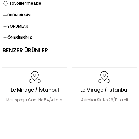
ÜRÜN BİLGİSİ
YORUMLAR
ÖNERİLERİNİZ
BENZER ÜRÜNLER
Dökümlü Fırfır Detay Tesettür Elbise
Le Mirage / İstanbul
Le Mirage / İstanbul
Mesihpaşa Cad. No:54/A Laleli
Azimkar Sk. No:26/B Laleli
Fermuar Detaylı Tesettür Elbise
Fırfır Detaylı Tesettür Elbise