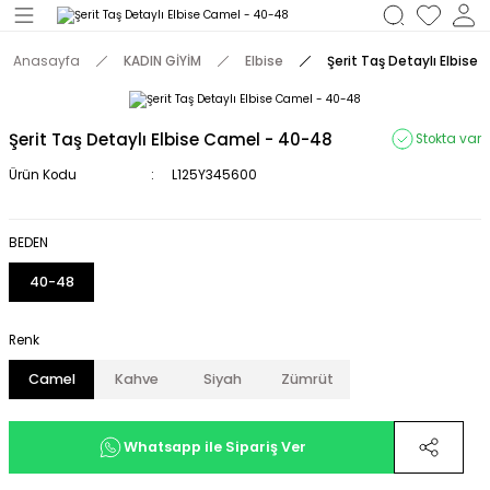
Geri Dön
Anasayfa
KADIN GİYİM
Elbise
Şerit Taş Detaylı Elbise
M
Şerit Taş Detaylı Elbise Camel - 40-48
Stokta var
Ürün Kodu
L125Y345600
BEDEN
40-48
Renk
Camel
Kahve
Siyah
Zümrüt
Whatsapp ile Sipariş Ver