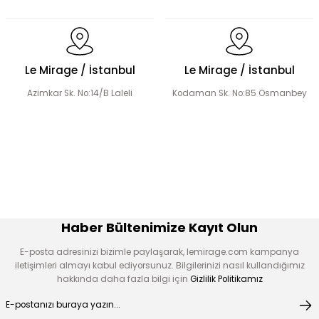
Dantel Detaylı Hakim Yaka Desenli Elbise
Volanlı Kadın Elbise
Le Mirage / İstanbul
Le Mirage / İstanbul
Azimkar Sk. No:14/B Laleli
Kodaman Sk. No:85 Osmanbey
Boncuk İşlemeli Fırfır Yaka Detay Elbise
Çiçek Desen Elbise
Çiçek Aplikeli Tensel Elbise
Desen Boncuk Nakışlı Elbise
Haber Bültenimize Kayıt Olun
E-posta adresinizi bizimle paylaşarak, lemirage.com kampanya
iletişimleri almayı kabul ediyorsunuz. Bilgilerinizi nasıl kullandığımız
hakkında daha fazla bilgi için
Gizlilik Politikamız
V Kuplu Taş Detay Elbise