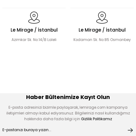
Dantel Detaylı Hakim Yaka Desenli Elbise
Volanlı Kadın Elbise
Le Mirage / İstanbul
Le Mirage / İstanbul
Azimkar Sk. No:14/B Laleli
Kodaman Sk. No:85 Osmanbey
Boncuk İşlemeli Fırfır Yaka Detay Elbise
Çiçek Desen Elbise
Çiçek Aplikeli Tensel Elbise
Desen Boncuk Nakışlı Elbise
Haber Bültenimize Kayıt Olun
E-posta adresinizi bizimle paylaşarak, lemirage.com kampanya
iletişimleri almayı kabul ediyorsunuz. Bilgilerinizi nasıl kullandığımız
hakkında daha fazla bilgi için
Gizlilik Politikamız
V Kuplu Taş Detay Elbise