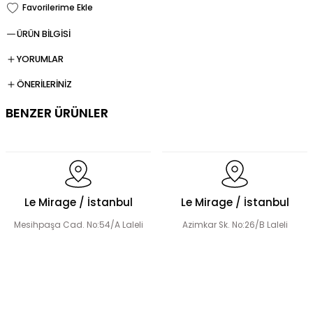
ÜRÜN BİLGİSİ
YORUMLAR
ÖNERİLERİNİZ
BENZER ÜRÜNLER
Dökümlü Fırfır Detay Tesettür Elbise
Le Mirage / İstanbul
Le Mirage / İstanbul
Mesihpaşa Cad. No:54/A Laleli
Azimkar Sk. No:26/B Laleli
Fermuar Detaylı Tesettür Elbise
Fırfır Detaylı Tesettür Elbise