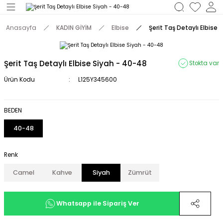
Geri Dön
Anasayfa
KADIN GİYİM
Elbise
Şerit Taş Detaylı Elbise
M
Şerit Taş Detaylı Elbise Siyah - 40-48
Stokta var
Ürün Kodu
L125Y345600
BEDEN
40-48
Renk
Camel
Kahve
Siyah
Zümrüt
Whatsapp ile Sipariş Ver