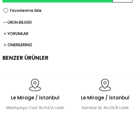
ÜRÜN BİLGİSİ
YORUMLAR
ÖNERİLERİNİZ
BENZER ÜRÜNLER
Şerit Taş Detaylı Tensel Abaya Elbise Takım
Le Mirage / İstanbul
Le Mirage / İstanbul
Mesihpaşa Cad. No:54/A Laleli
Azimkar Sk. No:26/B Laleli
El Yapımı Çiçek Boncuk Süslemeli Abaya Takım