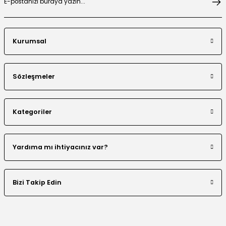
Kurumsal
Boncuklu Dantel Aplike Detaylı Abaya Takım
Sözleşmeler
Kategoriler
El Yapımı Nakış Boncuklu Tensel Abaya Takım
Yardıma mı ihtiyacınız var?
Bizi Takip Edin
Renk Bloklu Şerit Taş Detaylı Abaya