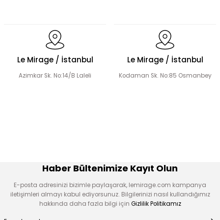
El Yapımı Lale Motif İşlemeli Abaya Takım
Le Mirage / İstanbul
Le Mirage / İstanbul
Azimkar Sk. No:14/B Laleli
Kodaman Sk. No:85 Osmanbey
El Yapımı Organze Süslemeli Tensel Abaya Takım
Şerit Taş Detaylı Tensel Abaya Takım
Haber Bültenimize Kayıt Olun
E-posta adresinizi bizimle paylaşarak, lemirage.com kampanya
iletişimleri almayı kabul ediyorsunuz. Bilgilerinizi nasıl kullandığımız
hakkında daha fazla bilgi için
Gizlilik Politikamız
Organze Çiçek Nakışlı Tensel Abaya Takım