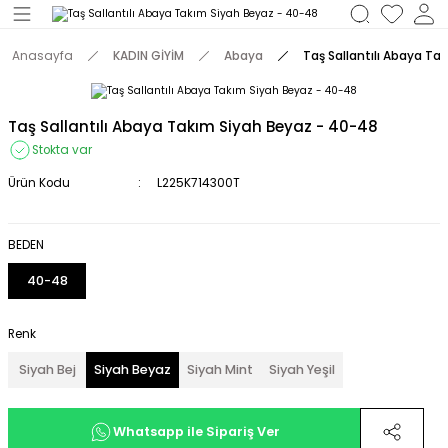
Geri Dön
Anasayfa
KADIN GİYİM
Abaya
Taş Sallantılı Abaya Ta
M
Taş Sallantılı Abaya Takım Siyah Beyaz - 40-48
Stokta var
Ürün Kodu
L225K714300T
BEDEN
40-48
Renk
Siyah Bej
Siyah Beyaz
Siyah Mint
Siyah Yeşil
Whatsapp ile Sipariş Ver