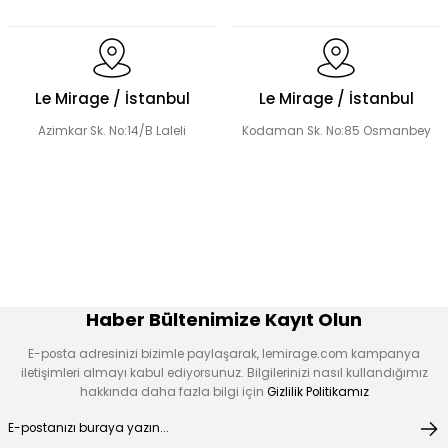
Dantel Detaylı Hakim Yaka Desenli Elbise
Volanlı Kadın Elbise
Le Mirage / İstanbul
Le Mirage / İstanbul
Azimkar Sk. No:14/B Laleli
Kodaman Sk. No:85 Osmanbey
Şerit Taş Detaylı Elbise
Boncuk İşlemeli Fırfır Yaka Detay Elbise
Çiçek Desen Elbise
Çiçek Aplikeli Tensel Elbise
Haber Bültenimize Kayıt Olun
E-posta adresinizi bizimle paylaşarak, lemirage.com kampanya
iletişimleri almayı kabul ediyorsunuz. Bilgilerinizi nasıl kullandığımız
hakkında daha fazla bilgi için
Gizlilik Politikamız
Desen Boncuk Nakışlı Elbise