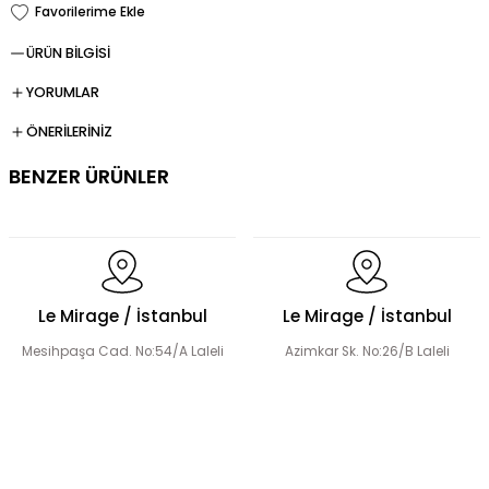
ÜRÜN BİLGİSİ
YORUMLAR
ÖNERİLERİNİZ
BENZER ÜRÜNLER
Dökümlü Fırfır Detay Tesettür Elbise
Le Mirage / İstanbul
Le Mirage / İstanbul
Mesihpaşa Cad. No:54/A Laleli
Azimkar Sk. No:26/B Laleli
Fermuar Detaylı Tesettür Elbise
Fırfır Detaylı Tesettür Elbise