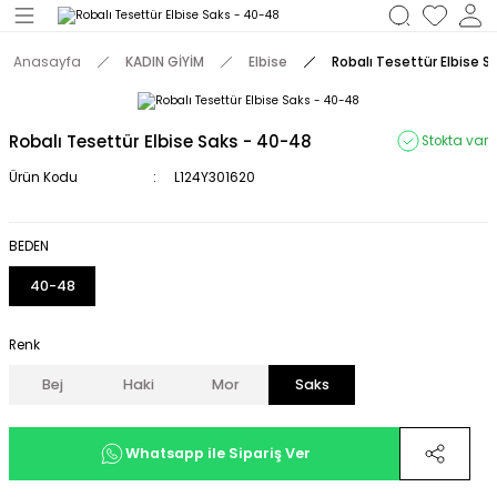
Geri Dön
Anasayfa
KADIN GİYİM
Elbise
Robalı Tesettür Elbise S
M
Robalı Tesettür Elbise Saks - 40-48
Stokta var
Ürün Kodu
L124Y301620
BEDEN
40-48
Renk
Bej
Haki
Mor
Saks
Whatsapp ile Sipariş Ver