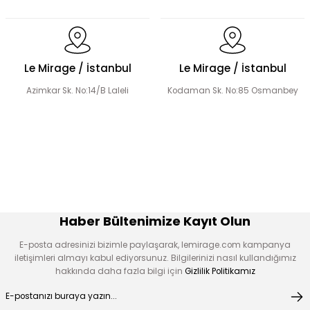
Dantel Detaylı Hakim Yaka Desenli Elbise
Volanlı Kadın Elbise
Le Mirage / İstanbul
Le Mirage / İstanbul
Azimkar Sk. No:14/B Laleli
Kodaman Sk. No:85 Osmanbey
Şerit Taş Detaylı Elbise
Boncuk İşlemeli Fırfır Yaka Detay Elbise
Çiçek Desen Elbise
Çiçek Aplikeli Tensel Elbise
Haber Bültenimize Kayıt Olun
E-posta adresinizi bizimle paylaşarak, lemirage.com kampanya
iletişimleri almayı kabul ediyorsunuz. Bilgilerinizi nasıl kullandığımız
hakkında daha fazla bilgi için
Gizlilik Politikamız
Desen Boncuk Nakışlı Elbise