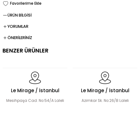
ÜRÜN BİLGİSİ
YORUMLAR
ÖNERİLERİNİZ
BENZER ÜRÜNLER
Dökümlü Fırfır Detay Tesettür Elbise
Le Mirage / İstanbul
Le Mirage / İstanbul
Mesihpaşa Cad. No:54/A Laleli
Azimkar Sk. No:26/B Laleli
Fermuar Detaylı Tesettür Elbise
Fırfır Detaylı Tesettür Elbise