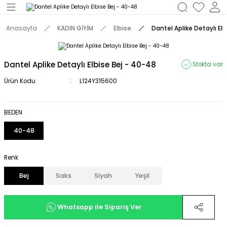
Geri Dön
Anasayfa
KADIN GİYİM
Elbise
Dantel Aplike Detaylı El
M
Dantel Aplike Detaylı Elbise Bej - 40-48
Stokta var
Ürün Kodu
L124Y315600
BEDEN
40-48
Renk
Bej
Saks
Siyah
Yeşil
Whatsapp ile Sipariş Ver