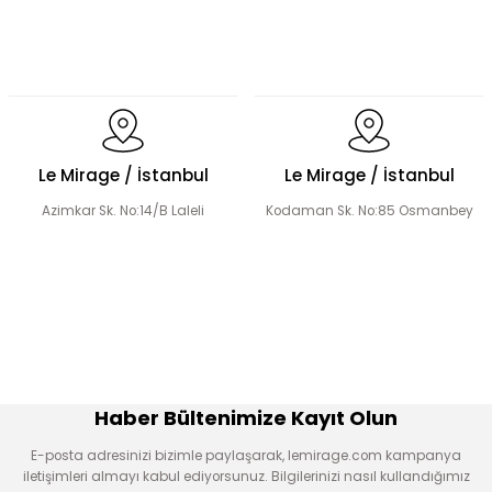
Dökümlü Fırfır Detay Tesettür Elbise
Le Mirage / İstanbul
Le Mirage / İstanbul
Azimkar Sk. No:14/B Laleli
Kodaman Sk. No:85 Osmanbey
Fermuar Detaylı Tesettür Elbise
Fırfır Detaylı Tesettür Elbise
Üçlü Desenli Tesettür Bluz Etek Takım
Haber Bültenimize Kayıt Olun
E-posta adresinizi bizimle paylaşarak, lemirage.com kampanya
iletişimleri almayı kabul ediyorsunuz. Bilgilerinizi nasıl kullandığımız