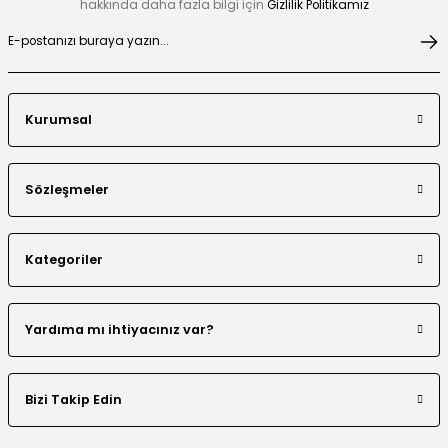
hakkında daha fazla bilgi için
Gizlilik Politikamız
Hakim Yaka Desenli Bomber Etek Takım
Kurumsal
El Yapımı Boncuk İşlemeli Yakası Fırfırlı Ceket Etek Takım
Sözleşmeler
Kategoriler
Çiçek Desen Ceket Etek Takım
Beli Tünelli Tesettür Takım
Yardıma mı ihtiyacınız var?
Bizi Takip Edin