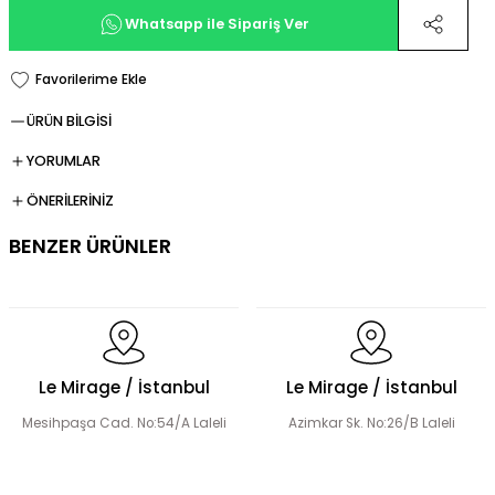
Whatsapp ile Sipariş Ver
ÜRÜN BİLGİSİ
YORUMLAR
ÖNERİLERİNİZ
BENZER ÜRÜNLER
Fermuarlı Tesettür Takım
Le Mirage / İstanbul
Le Mirage / İstanbul
Mesihpaşa Cad. No:54/A Laleli
Azimkar Sk. No:26/B Laleli
Düğme Detay Tesettür Bluz Etek Takım