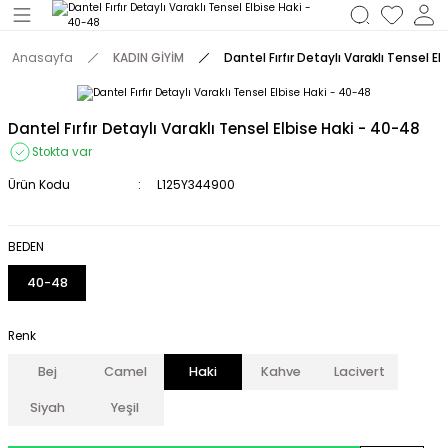
Geri Dön
Anasayfa
KADIN GİYİM
Dantel Fırfır Detaylı Varaklı Tensel E
M
Dantel Fırfır Detaylı Varaklı Tensel Elbise Haki - 40-48
Stokta var
Ürün Kodu
L125Y344900
BEDEN
40-48
Renk
Bej
Camel
Haki
Kahve
Lacivert
Siyah
Yeşil