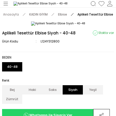
Geri Dön
Anasayfa
KADIN GİYİM
Elbise
Aplikeli Tesettür Elbise
M
Aplikeli Tesettür Elbise Siyah - 40-48
Stokta var
Ürün Kodu
L124Y312800
BEDEN
40-48
Renk
Bej
Haki
Saks
Siyah
Yeşil
Zümrüt
Whatsapp ile Sipariş Ver