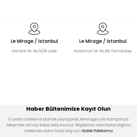
Dantel Detaylı Hakim Yaka Desenli Elbise
Volanlı Kadın Elbise
Le Mirage / İstanbul
Le Mirage / İstanbul
Azimkar Sk. No:14/B Laleli
Kodaman Sk. No:85 Osmanbey
Şerit Taş Detaylı Elbise
Boncuk İşlemeli Fırfır Yaka Detay Elbise
Çiçek Desen Elbise
Çiçek Aplikeli Tensel Elbise
Haber Bültenimize Kayıt Olun
E-posta adresinizi bizimle paylaşarak, lemirage.com kampanya
iletişimleri almayı kabul ediyorsunuz. Bilgilerinizi nasıl kullandığımız
hakkında daha fazla bilgi için
Gizlilik Politikamız