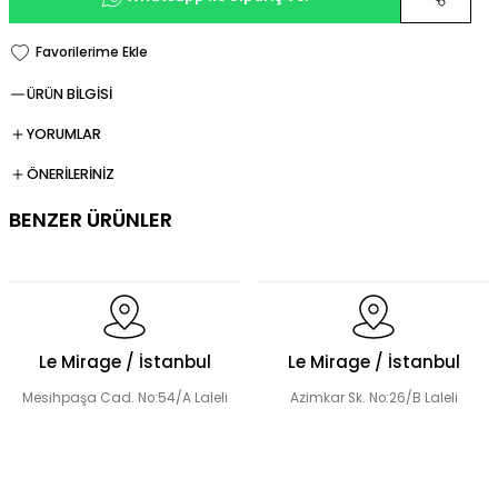
ÜRÜN BİLGİSİ
YORUMLAR
ÖNERİLERİNİZ
BENZER ÜRÜNLER
Dökümlü Fırfır Detay Tesettür Elbise
Le Mirage / İstanbul
Le Mirage / İstanbul
Mesihpaşa Cad. No:54/A Laleli
Azimkar Sk. No:26/B Laleli
Fermuar Detaylı Tesettür Elbise
Fırfır Detaylı Tesettür Elbise