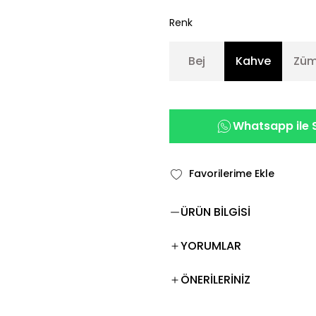
Renk
Bej
Kahve
Züm
Whatsapp ile S
ÜRÜN BİLGİSİ
YORUMLAR
ÖNERİLERİNİZ