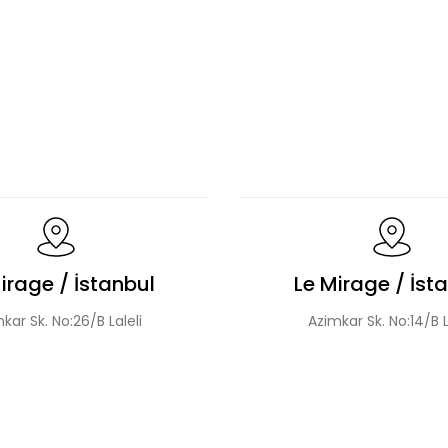
Bluz Etek Takım
Üçlü Desenli Tesettür Bluz Etek Takı
Leopar Desen Dantel Detaylı Bluz Ve Etek Takım
irage / İstanbul
Le Mirage / İst
kar Sk. No:26/B Laleli
Azimkar Sk. No:14/B L
Şerit Detaylı Leopar Desen Ceket Etek Takım
Desenli 