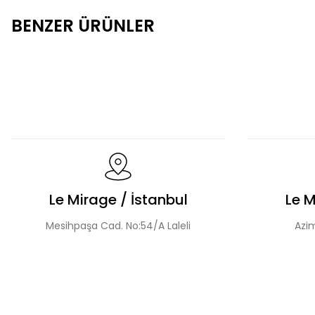
BENZER ÜRÜNLER
Fermuarlı Tesettür Takım
Düğme Detay Tesettür 
El Yapımı Boncuk İşlemeli Yakası Fırfırlı Ceket Etek Takım
Le Mirage / İstanbul
Le M
Mesihpaşa Cad. No:54/A Laleli
Azim
Boncuk İşlemeli Katmanlı Ceket Etek Takım
Taş 