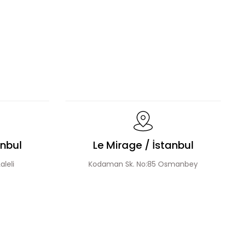
m
Hakim Yaka Desenli Bomber Etek Takım
Payet Detaylı Fermuarlı Ceket Etek Takım
anbul
Le Mirage / İstanbul
aleli
Kodaman Sk. No:85 Osmanbey
Fermuar Detay Ceket Etek Takım