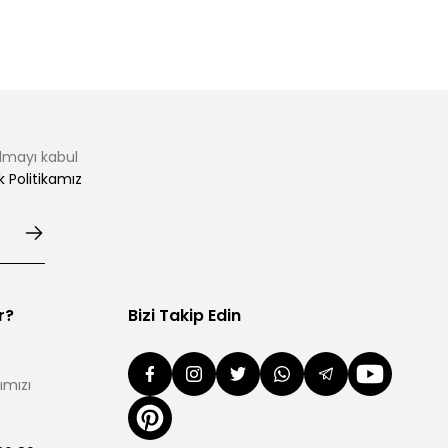
almayı kabul
ik Politikamız
r?
Bizi Takip Edin
ımızı