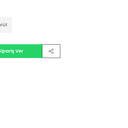
rüt
ipariş Ver