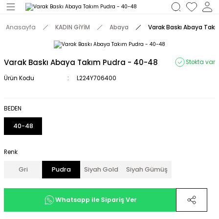
Geri Dön
Anasayfa
KADIN GİYİM
Abaya
Varak Baskı Abaya Takı
M
Varak Baskı Abaya Takım Pudra - 40-48
Stokta var
Ürün Kodu
L224Y706400
BEDEN
40-48
Renk
Gri
Pudra
Siyah Gold
Siyah Gümüş
Whatsapp ile Sipariş Ver