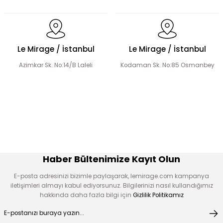
El Yapımı Lale Motif İşlemeli Abaya Takım
Le Mirage / İstanbul
Le Mirage / İstanbul
Azimkar Sk. No:14/B Laleli
Kodaman Sk. No:85 Osmanbey
El Yapımı Organze Süslemeli Tensel Abaya Takım
Şerit Taş Detaylı Tensel Abaya Takım
Haber Bültenimize Kayıt Olun
E-posta adresinizi bizimle paylaşarak, lemirage.com kampanya
iletişimleri almayı kabul ediyorsunuz. Bilgilerinizi nasıl kullandığımız
hakkında daha fazla bilgi için
Gizlilik Politikamız
Organze Çiçek Nakışlı Tensel Abaya Takım