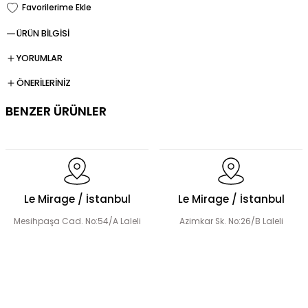
ÜRÜN BİLGİSİ
YORUMLAR
ÖNERİLERİNİZ
BENZER ÜRÜNLER
Şerit Taş Detaylı Tensel Abaya Elbise Takım
Le Mirage / İstanbul
Le Mirage / İstanbul
Mesihpaşa Cad. No:54/A Laleli
Azimkar Sk. No:26/B Laleli
El Yapımı Çiçek Boncuk Süslemeli Abaya Takım