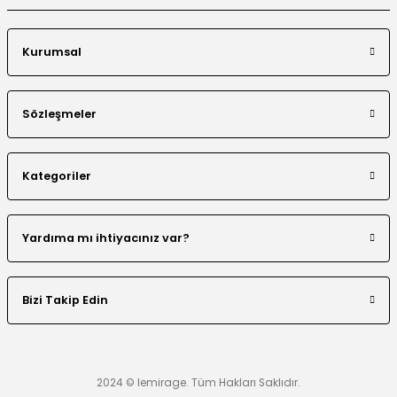
Kurumsal
Boncuklu Dantel Aplike Detaylı Abaya Takım
Sözleşmeler
Kategoriler
El Yapımı Nakış Boncuklu Tensel Abaya Takım
Yardıma mı ihtiyacınız var?
Bizi Takip Edin
Renk Bloklu Şerit Taş Detaylı Abaya
2024 © lemirage. Tüm Hakları Saklıdır.