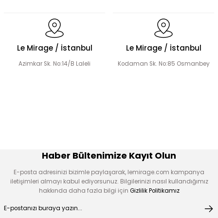
Dantel Detaylı Hakim Yaka Desenli Elbise
Volanlı Kadın Elbise
Le Mirage / İstanbul
Le Mirage / İstanbul
Azimkar Sk. No:14/B Laleli
Kodaman Sk. No:85 Osmanbey
Şerit Taş Detaylı Elbise
Boncuk İşlemeli Fırfır Yaka Detay Elbise
Çiçek Desen Elbise
Çiçek Aplikeli Tensel Elbise
Haber Bültenimize Kayıt Olun
E-posta adresinizi bizimle paylaşarak, lemirage.com kampanya
iletişimleri almayı kabul ediyorsunuz. Bilgilerinizi nasıl kullandığımız
hakkında daha fazla bilgi için
Gizlilik Politikamız
Desen Boncuk Nakışlı Elbise