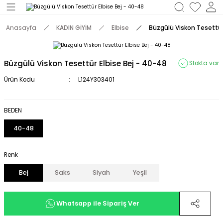
Geri Dön
Anasayfa
KADIN GİYİM
Elbise
Büzgülü Viskon Tesettür
M
Büzgülü Viskon Tesettür Elbise Bej - 40-48
Stokta var
Ürün Kodu
L124Y303401
BEDEN
40-48
Renk
Bej
Saks
Siyah
Yeşil
Whatsapp ile Sipariş Ver