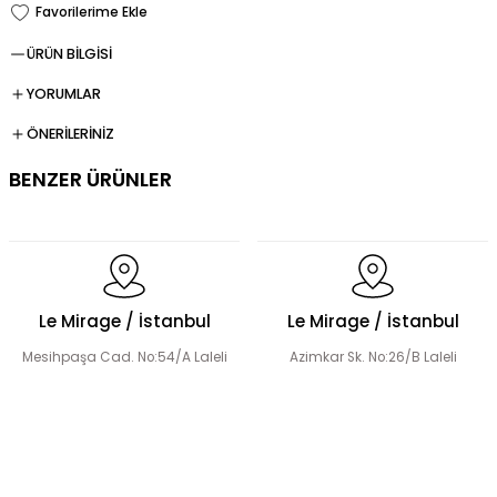
ÜRÜN BİLGİSİ
YORUMLAR
ÖNERİLERİNİZ
BENZER ÜRÜNLER
Dökümlü Fırfır Detay Tesettür Elbise
Le Mirage / İstanbul
Le Mirage / İstanbul
Mesihpaşa Cad. No:54/A Laleli
Azimkar Sk. No:26/B Laleli
Fermuar Detaylı Tesettür Elbise
Fırfır Detaylı Tesettür Elbise