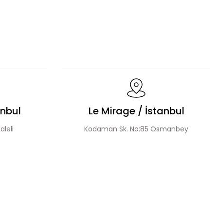
Dantel Detaylı Hakim Yaka Desenli Elbise
n Elbise
Çiçek Aplikeli Tensel Elbise
anbul
Le Mirage / İstanbul
aleli
Kodaman Sk. No:85 Osmanbey