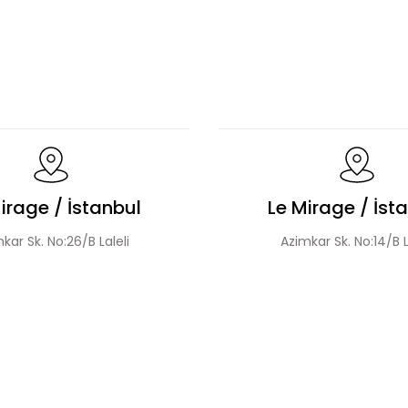
ylı Tesettür Elbise
Fırfır Detaylı Tesettür Elbise
Boncuk İşlemeli Fırfır Yaka Detay Elbise
Çiçek Dese
irage / İstanbul
Le Mirage / İst
kar Sk. No:26/B Laleli
Azimkar Sk. No:14/B L