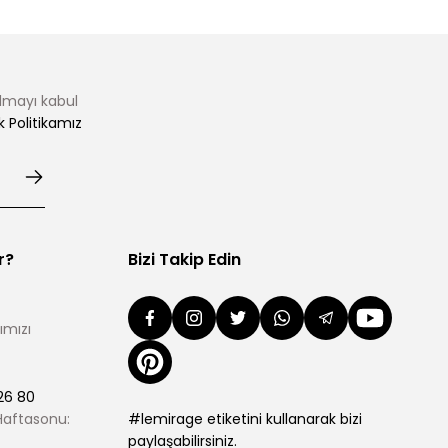
almayı kabul
ik Politikamız
r?
Bizi Takip Edin
ımızı
26 80
 Haftasonu:
#lemirage etiketini kullanarak bizi
paylaşabilirsiniz.