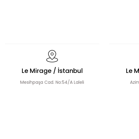
Dökümlü Fırfır Detay Tesettür Elbise
Fermuar Deta
Volanlı Kadın Elbise
Şerit Taş Detaylı Elbise
Le Mirage / İstanbul
Le M
Mesihpaşa Cad. No:54/A Laleli
Azim
Desen Boncuk Nakışlı Elbise