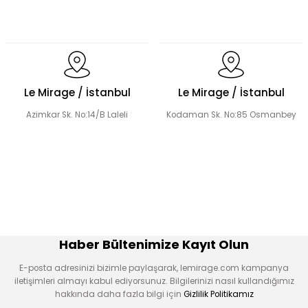
Dantel Detaylı Hakim Yaka Desenli Elbise
Volanlı Kadın Elbise
Le Mirage / İstanbul
Le Mirage / İstanbul
Azimkar Sk. No:14/B Laleli
Kodaman Sk. No:85 Osmanbey
Şerit Taş Detaylı Elbise
Boncuk İşlemeli Fırfır Yaka Detay Elbise
Çiçek Desen Elbise
Çiçek Aplikeli Tensel Elbise
Haber Bültenimize Kayıt Olun
E-posta adresinizi bizimle paylaşarak, lemirage.com kampanya
iletişimleri almayı kabul ediyorsunuz. Bilgilerinizi nasıl kullandığımız
hakkında daha fazla bilgi için
Gizlilik Politikamız