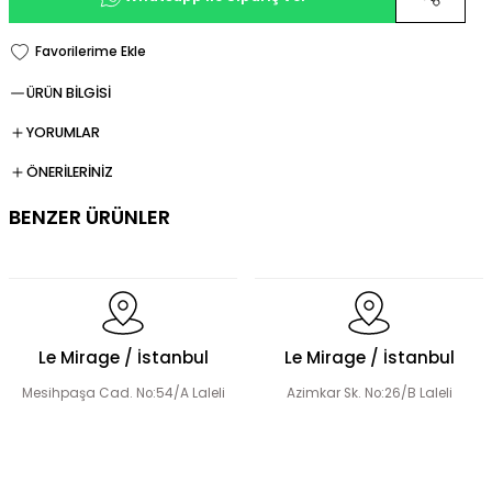
ÜRÜN BİLGİSİ
YORUMLAR
ÖNERİLERİNİZ
BENZER ÜRÜNLER
Dökümlü Fırfır Detay Tesettür Elbise
Le Mirage / İstanbul
Le Mirage / İstanbul
Mesihpaşa Cad. No:54/A Laleli
Azimkar Sk. No:26/B Laleli
Fermuar Detaylı Tesettür Elbise
Fırfır Detaylı Tesettür Elbise