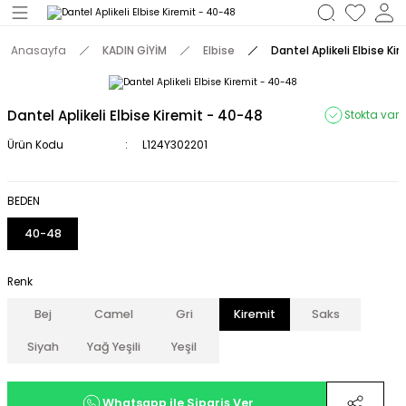
Geri Dön
Anasayfa
KADIN GİYİM
Elbise
Dantel Aplikeli Elbise Ki
M
Dantel Aplikeli Elbise Kiremit - 40-48
Stokta var
Ürün Kodu
L124Y302201
BEDEN
40-48
Renk
Bej
Camel
Gri
Kiremit
Saks
Siyah
Yağ Yeşili
Yeşil
Whatsapp ile Sipariş Ver