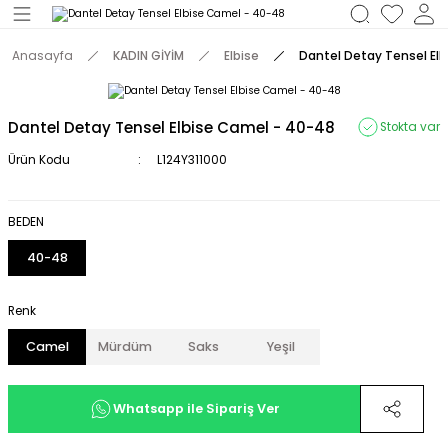
Geri Dön
Anasayfa
KADIN GİYİM
Elbise
Dantel Detay Tensel El
M
Dantel Detay Tensel Elbise Camel - 40-48
Stokta var
Ürün Kodu
L124Y311000
BEDEN
40-48
Renk
Camel
Mürdüm
Saks
Yeşil
Whatsapp ile Sipariş Ver