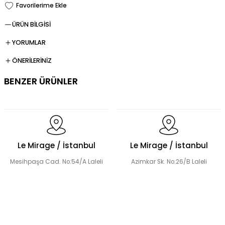
ÜRÜN BİLGİSİ
YORUMLAR
ÖNERİLERİNİZ
BENZER ÜRÜNLER
Dökümlü Fırfır Detay Tesettür Elbise
Le Mirage / İstanbul
Le Mirage / İstanbul
Mesihpaşa Cad. No:54/A Laleli
Azimkar Sk. No:26/B Laleli
Fermuar Detaylı Tesettür Elbise
Fırfır Detaylı Tesettür Elbise