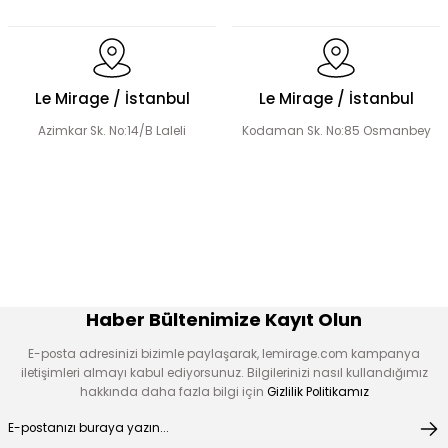
Dantel Detaylı Hakim Yaka Desenli Elbise
Volanlı Kadın Elbise
Le Mirage / İstanbul
Le Mirage / İstanbul
Azimkar Sk. No:14/B Laleli
Kodaman Sk. No:85 Osmanbey
Şerit Taş Detaylı Elbise
Boncuk İşlemeli Fırfır Yaka Detay Elbise
Çiçek Desen Elbise
Çiçek Aplikeli Tensel Elbise
Haber Bültenimize Kayıt Olun
E-posta adresinizi bizimle paylaşarak, lemirage.com kampanya
iletişimleri almayı kabul ediyorsunuz. Bilgilerinizi nasıl kullandığımız
hakkında daha fazla bilgi için
Gizlilik Politikamız
Desen Boncuk Nakışlı Elbise