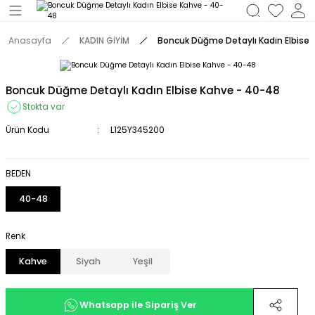
Geri Dön
Anasayfa
KADIN GİYİM
Boncuk Düğme Detaylı Kadın Elbise
M
Boncuk Düğme Detaylı Kadın Elbise Kahve - 40-48
Stokta var
Ürün Kodu
L125Y345200
BEDEN
40-48
Renk
Kahve
Siyah
Yeşil
Whatsapp ile Sipariş Ver