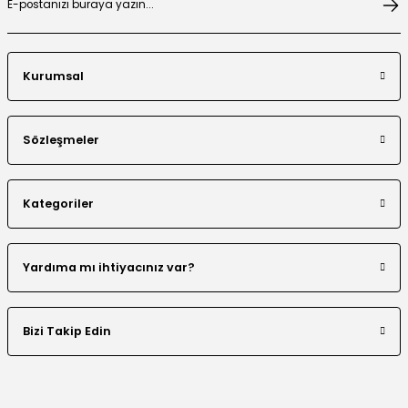
Kurumsal
El Yapımı Boncuk İşlemeli Yakası Fırfırlı Ceket Etek Takım
Sözleşmeler
Kategoriler
Çiçek Desen Ceket Etek Takım
Beli Tünelli Tesettür Takım
Yardıma mı ihtiyacınız var?
Bizi Takip Edin