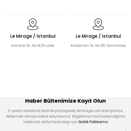
Dökümlü Fırfır Detay Tesettür Elbise
Le Mirage / İstanbul
Le Mirage / İstanbul
Azimkar Sk. No:14/B Laleli
Kodaman Sk. No:85 Osmanbey
Fermuar Detaylı Tesettür Elbise
Fırfır Detaylı Tesettür Elbise
Üçlü Desenli Tesettür Bluz Etek Takım
Haber Bültenimize Kayıt Olun
E-posta adresinizi bizimle paylaşarak, lemirage.com kampanya
iletişimleri almayı kabul ediyorsunuz. Bilgilerinizi nasıl kullandığımız
hakkında daha fazla bilgi için
Gizlilik Politikamız
Hakim Yaka Desenli Bomber Etek Takım