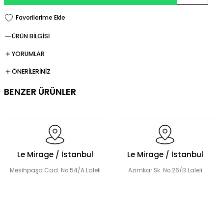
ÜRÜN BİLGİSİ
YORUMLAR
ÖNERİLERİNİZ
BENZER ÜRÜNLER
Fermuarlı Tesettür Takım
Le Mirage / İstanbul
Le Mirage / İstanbul
Mesihpaşa Cad. No:54/A Laleli
Azimkar Sk. No:26/B Laleli
Düğme Detay Tesettür Bluz Etek Takım