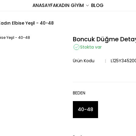
ANASAYFA
KADIN GİYİM
BLOG
dın Elbise Yeşil - 40-48
Boncuk Düğme Detaylı
Stokta var
Ürün Kodu
L125Y34520
BEDEN
40-48