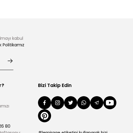
almayı kabul
ik Politikamız
r?
Bizi Takip Edin
ımızı
26 80
 Haftasonu:
#lemirage etiketini kullanarak bizi