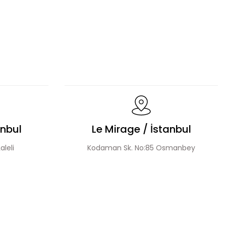
Fermuar Detaylı Tesettür Elbise
akım
anbul
Le Mirage / İstanbul
aleli
Kodaman Sk. No:85 Osmanbey
esettür Takım