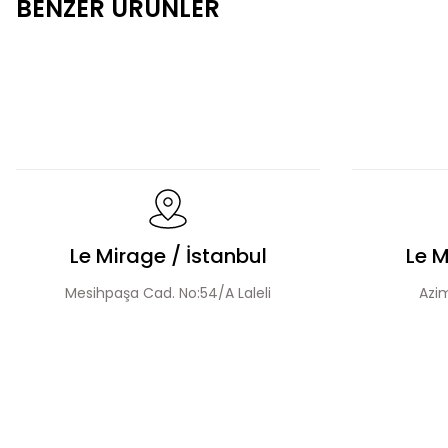
BENZER ÜRÜNLER
Fermuarlı Tesettür Takım
Düğme Detay Tesettür 
Fırfır Detaylı Tesettür Elbise
Üçlü Desenli Tesettü
Le Mirage / İstanbul
Le M
Mesihpaşa Cad. No:54/A Laleli
Azim
El Yapımı Boncuk İşlemeli Yakası Fırfırlı Ceket Etek Takım