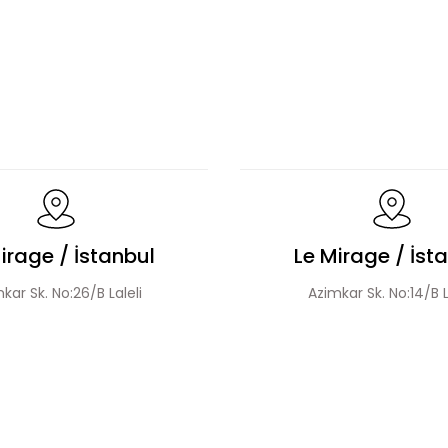
Bluz Etek Takım
Dökümlü Fırfır Detay Tesettür Elbise
r Bluz Etek Takım
Hakim Yaka Desenli Bomber Etek T
irage / İstanbul
Le Mirage / İst
kar Sk. No:26/B Laleli
Azimkar Sk. No:14/B L
Çiçek Desen Ceket Etek Takım
Beli Tünelli T