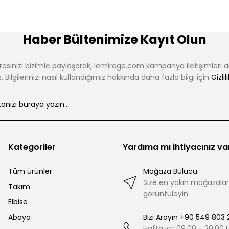
Haber Bültenimize Kayıt Olun
esinizi bizimle paylaşarak, lemirage.com kampanya iletişimleri 
 Bilgilerinizi nasıl kullandığımız hakkında daha fazla bilgi için
Gizlil
Kategoriler
Yardıma mı ihtiyacınız va
Tüm ürünler
Mağaza Bulucu
Size en yakın mağazalar
Takım
görüntüleyin
Elbise
Abaya
Bizi Arayın +90 549 803 
Hafta içi: 09.00 - 20.00