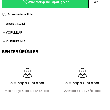
Whatsapp ile Sipariş Ver
ÜRÜN BİLGİSİ
YORUMLAR
ÖNERİLERİNİZ
BENZER ÜRÜNLER
Şerit Taş Detaylı Tensel Abaya Elbise Takım
Le Mirage / İstanbul
Le Mirage / İstanbul
Mesihpaşa Cad. No:54/A Laleli
Azimkar Sk. No:26/B Laleli
El Yapımı Çiçek Boncuk Süslemeli Abaya Takım