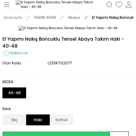
Geri Dön
Anasayfa
KADIN GİYİM
Abaya
El Yapımı Nakış Boncuk
M
El Yapımı Nakış Boncuklu Tensel Abaya Takım Haki -
40-48
Stokta var
Ürün Kodu
L225K712207T
BEDEN
40-48
Renk
Bej
Haki
Kahve