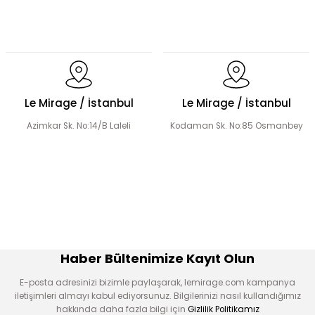
El Yapımı Lale Motif İşlemeli Abaya Takım
Le Mirage / İstanbul
Le Mirage / İstanbul
Azimkar Sk. No:14/B Laleli
Kodaman Sk. No:85 Osmanbey
El Yapımı Organze Süslemeli Tensel Abaya Takım
Şerit Taş Detaylı Tensel Abaya Takım
Haber Bültenimize Kayıt Olun
E-posta adresinizi bizimle paylaşarak, lemirage.com kampanya
iletişimleri almayı kabul ediyorsunuz. Bilgilerinizi nasıl kullandığımız
hakkında daha fazla bilgi için
Gizlilik Politikamız