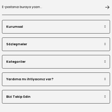
Organze Çiçek Nakışlı Tensel Abaya Takım
Kurumsal
Boncuklu Dantel Aplike Detaylı Abaya Takım
Sözleşmeler
Kategoriler
Renk Bloklu Şerit Taş Detaylı Abaya
Yardıma mı ihtiyacınız var?
Bizi Takip Edin
Organze Aplikeli Tensel Abaya Takım
Varak Baskı Abaya Takım