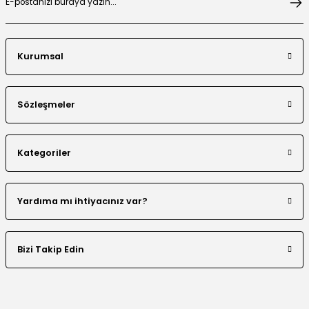
Kurumsal
El Yapımı Boncuk İşlemeli Yakası Fırfırlı Ceket Etek Takım
Sözleşmeler
Kategoriler
Çiçek Desen Ceket Etek Takım
Beli Tünelli Tesettür Takım
Yardıma mı ihtiyacınız var?
Bizi Takip Edin