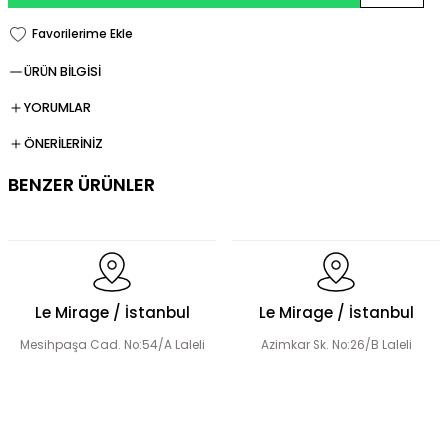
ÜRÜN BİLGİSİ
YORUMLAR
ÖNERİLERİNİZ
BENZER ÜRÜNLER
Fermuarlı Tesettür Takım
Le Mirage / İstanbul
Le Mirage / İstanbul
Mesihpaşa Cad. No:54/A Laleli
Azimkar Sk. No:26/B Laleli
Düğme Detay Tesettür Bluz Etek Takım