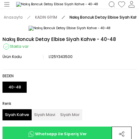
Geri Dön
Anasayfa
KADIN GİYİM
Nakış Boncuk Detay Elbise Siyah Kah
M
Nakış Boncuk Detay Elbise Siyah Kahve - 40-48
Stokta var
Ürün Kodu
L125Y343500
BEDEN
40-48
Renk
Siyah Kahve
Siyah Mavi
Siyah Mor
Whatsapp ile Sipariş Ver