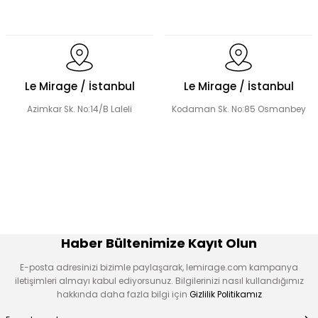
Dökümlü Fırfır Detay Tesettür Elbise
Le Mirage / İstanbul
Le Mirage / İstanbul
Azimkar Sk. No:14/B Laleli
Kodaman Sk. No:85 Osmanbey
Fermuar Detaylı Tesettür Elbise
Fırfır Detaylı Tesettür Elbise
Üçlü Desenli Tesettür Bluz Etek Takım
Haber Bültenimize Kayıt Olun
E-posta adresinizi bizimle paylaşarak, lemirage.com kampanya
iletişimleri almayı kabul ediyorsunuz. Bilgilerinizi nasıl kullandığımız
hakkında daha fazla bilgi için
Gizlilik Politikamız
Hakim Yaka Desenli Bomber Etek Takım