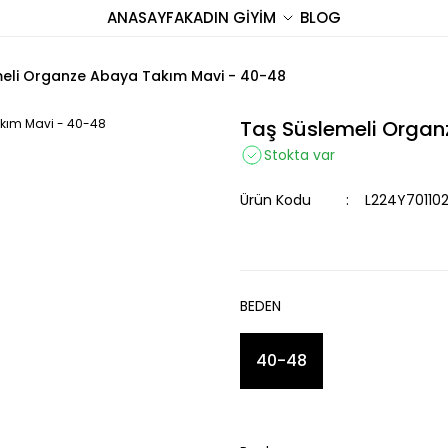
ANASAYFA
KADIN GİYİM
BLOG
meli Organze Abaya Takım Mavi - 40-48
Taş Süslemeli Orga
Stokta var
Ürün Kodu
L224Y70110
BEDEN
40-48