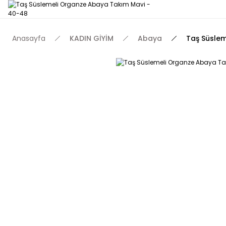
Anasayfa
KADIN GİYİM
Abaya
Taş Süsle