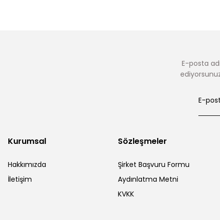
Organze Aplikeli Tensel Abaya Takım
E-posta adr
ediyorsunuz.
Kurumsal
Sözleşmeler
Hakkımızda
Şirket Başvuru Formu
İletişim
Aydınlatma Metni
KVKK