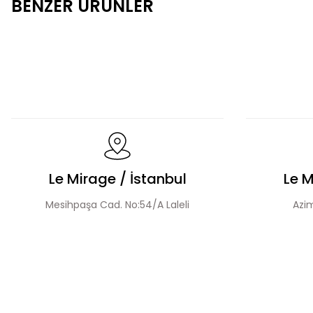
BENZER ÜRÜNLER
Şerit Taş Detaylı Tensel Abaya Elbise Takım
El Y
El Yapımı Organze Süslemeli Tensel Abaya Takım
Le Mirage / İstanbul
Le M
Mesihpaşa Cad. No:54/A Laleli
Azim
Boncuklu Dantel Aplike Detaylı Abaya Takım
El 