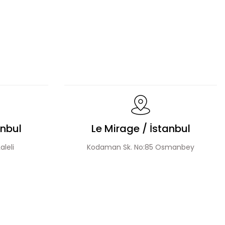
Lale Motif İşlemeli Abaya Takım
 Nakışlı Tensel Abaya Takım
anbul
Le Mirage / İstanbul
aleli
Kodaman Sk. No:85 Osmanbey
u Şerit Taş Detaylı Abaya