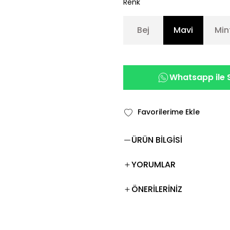
Renk
Bej
Mavi
Min
Whatsapp ile S
ÜRÜN BİLGİSİ
YORUMLAR
ÖNERİLERİNİZ