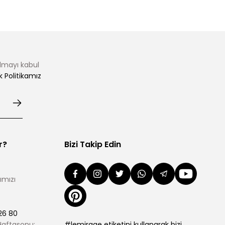
almayı kabul
ik Politikamız
r?
Bizi Takip Edin
ımızı
26 80
 Haftasonu:
#lemirage etiketini kullanarak bizi