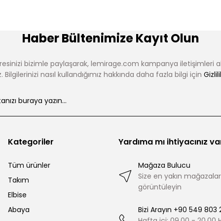
Haber Bültenimize Kayıt Olun
esinizi bizimle paylaşarak, lemirage.com kampanya iletişimleri 
 Bilgilerinizi nasıl kullandığımız hakkında daha fazla bilgi için
Gizlil
Kategoriler
Yardıma mı ihtiyacınız va
Tüm ürünler
Mağaza Bulucu
Size en yakın mağazalar
Takım
görüntüleyin
Elbise
Abaya
Bizi Arayın +90 549 803 
Hafta içi: 09.00 - 20.00