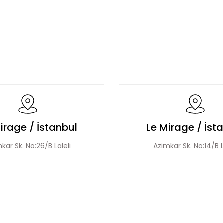
apımı Çiçek Boncuk Süslemeli Abaya Takım
El Yapımı 
Şerit Taş Detaylı Tensel Abaya Takım
Organze Çiçek
irage / İstanbul
Le Mirage / İst
kar Sk. No:26/B Laleli
Azimkar Sk. No:14/B L
Yapımı Nakış Boncuklu Tensel Abaya Takım
Renk Blokl