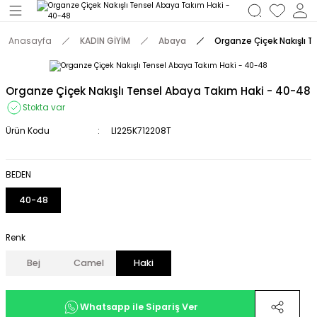
Geri Dön
Anasayfa
KADIN GİYİM
Abaya
Organze Çiçek Nakışlı 
M
Organze Çiçek Nakışlı Tensel Abaya Takım Haki - 40-48
Stokta var
Ürün Kodu
Ll225K712208T
BEDEN
40-48
Renk
Bej
Camel
Haki
Whatsapp ile Sipariş Ver