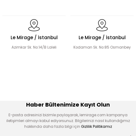
El Yapımı Lale Motif İşlemeli Abaya Takım
Le Mirage / İstanbul
Le Mirage / İstanbul
Azimkar Sk. No:14/B Laleli
Kodaman Sk. No:85 Osmanbey
El Yapımı Organze Süslemeli Tensel Abaya Takım
Şerit Taş Detaylı Tensel Abaya Takım
Haber Bültenimize Kayıt Olun
E-posta adresinizi bizimle paylaşarak, lemirage.com kampanya
iletişimleri almayı kabul ediyorsunuz. Bilgilerinizi nasıl kullandığımız
hakkında daha fazla bilgi için
Gizlilik Politikamız
Boncuklu Dantel Aplike Detaylı Abaya Takım