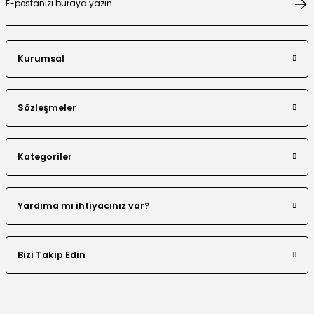
Kurumsal
El Yapımı Nakış Boncuklu Tensel Abaya Takım
Sözleşmeler
Kategoriler
Renk Bloklu Şerit Taş Detaylı Abaya
Yardıma mı ihtiyacınız var?
Bizi Takip Edin
Organze Aplikeli Tensel Abaya Takım
Varak Baskı Abaya Takım