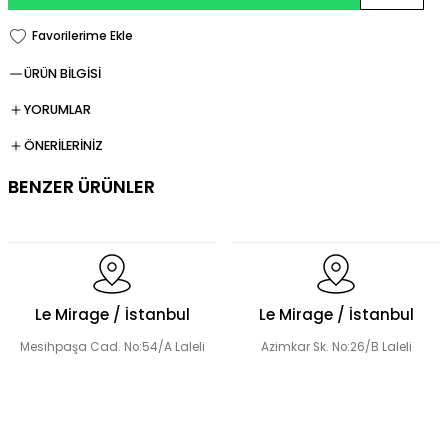
ÜRÜN BİLGİSİ
YORUMLAR
ÖNERİLERİNİZ
BENZER ÜRÜNLER
Şerit Taş Detaylı Tensel Abaya Elbise Takım
Le Mirage / İstanbul
Le Mirage / İstanbul
Mesihpaşa Cad. No:54/A Laleli
Azimkar Sk. No:26/B Laleli
El Yapımı Çiçek Boncuk Süslemeli Abaya Takım