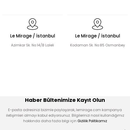
El Yapımı Lale Motif İşlemeli Abaya Takım
Le Mirage / İstanbul
Le Mirage / İstanbul
Azimkar Sk. No:14/B Laleli
Kodaman Sk. No:85 Osmanbey
El Yapımı Organze Süslemeli Tensel Abaya Takım
Şerit Taş Detaylı Tensel Abaya Takım
Haber Bültenimize Kayıt Olun
E-posta adresinizi bizimle paylaşarak, lemirage.com kampanya
iletişimleri almayı kabul ediyorsunuz. Bilgilerinizi nasıl kullandığımız
hakkında daha fazla bilgi için
Gizlilik Politikamız
Organze Çiçek Nakışlı Tensel Abaya Takım