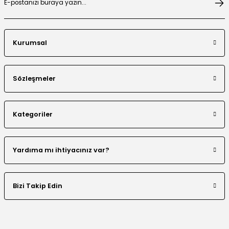
Kurumsal
Boncuklu Dantel Aplike Detaylı Abaya Takım
Sözleşmeler
Kategoriler
El Yapımı Nakış Boncuklu Tensel Abaya Takım
Yardıma mı ihtiyacınız var?
Bizi Takip Edin
Renk Bloklu Şerit Taş Detaylı Abaya