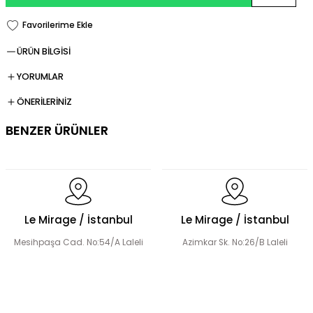
ÜRÜN BİLGİSİ
YORUMLAR
ÖNERİLERİNİZ
BENZER ÜRÜNLER
Şerit Taş Detaylı Tensel Abaya Elbise Takım
Le Mirage / İstanbul
Le Mirage / İstanbul
Mesihpaşa Cad. No:54/A Laleli
Azimkar Sk. No:26/B Laleli
El Yapımı Çiçek Boncuk Süslemeli Abaya Takım