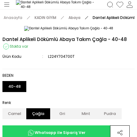
Geri Dön
Anasayfa
KADIN GİYİM
Abaya
Dantel Aplikeli Döküml
M
Dantel Aplikeli Dökümlü Abaya Takım Çağla - 40-48
Stokta var
Ürün Kodu
L224Y704700T
BEDEN
40-48
Renk
Camel
Çağla
Gri
Mint
Pudra
Whatsapp ile Sipariş Ver