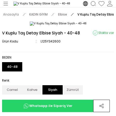
Geri Dön
Anasayfa
KADIN GİYİM
Elbise
V Kuplu Taş Detay Elbis
M
V Kuplu Taş Detay Elbise Siyah - 40-48
Stokta var
Ürün Kodu
L125Y342600
BEDEN
40-48
Renk
Camel
Kahve
Siyah
Zümrüt
Whatsapp ile Sipariş Ver