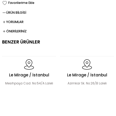
ÜRÜN BİLGİSİ
YORUMLAR
ÖNERİLERİNİZ
BENZER ÜRÜNLER
Dökümlü Fırfır Detay Tesettür Elbise
Le Mirage / İstanbul
Le Mirage / İstanbul
Mesihpaşa Cad. No:54/A Laleli
Azimkar Sk. No:26/B Laleli
Fermuar Detaylı Tesettür Elbise
Fırfır Detaylı Tesettür Elbise