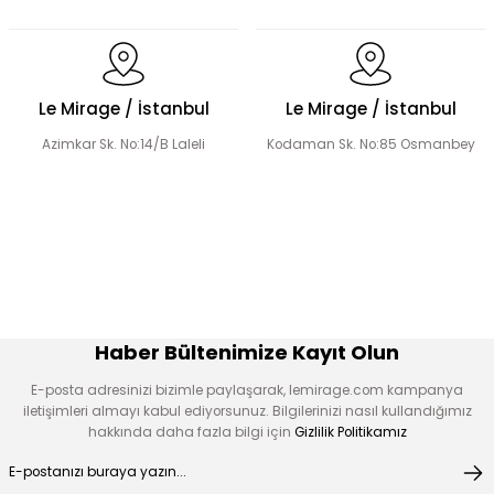
Dantel Detaylı Hakim Yaka Desenli Elbise
Volanlı Kadın Elbise
Le Mirage / İstanbul
Le Mirage / İstanbul
Azimkar Sk. No:14/B Laleli
Kodaman Sk. No:85 Osmanbey
Şerit Taş Detaylı Elbise
Boncuk İşlemeli Fırfır Yaka Detay Elbise
Çiçek Desen Elbise
Çiçek Aplikeli Tensel Elbise
Haber Bültenimize Kayıt Olun
E-posta adresinizi bizimle paylaşarak, lemirage.com kampanya
iletişimleri almayı kabul ediyorsunuz. Bilgilerinizi nasıl kullandığımız
hakkında daha fazla bilgi için
Gizlilik Politikamız
Desen Boncuk Nakışlı Elbise