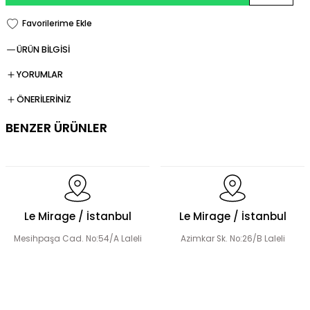
ÜRÜN BİLGİSİ
YORUMLAR
ÖNERİLERİNİZ
BENZER ÜRÜNLER
Fermuarlı Tesettür Takım
Le Mirage / İstanbul
Le Mirage / İstanbul
Mesihpaşa Cad. No:54/A Laleli
Azimkar Sk. No:26/B Laleli
Düğme Detay Tesettür Bluz Etek Takım