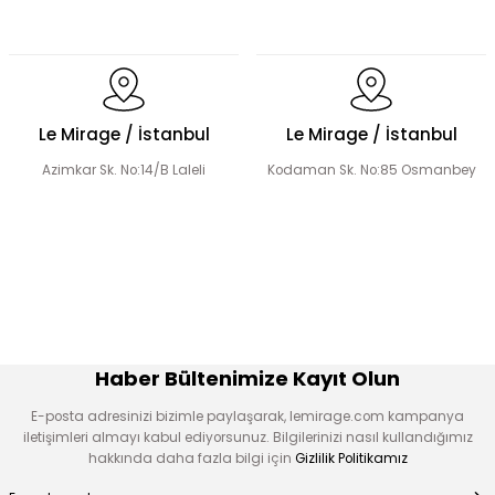
Üçlü Desenli Tesettür Bluz Etek Takım
Le Mirage / İstanbul
Le Mirage / İstanbul
Azimkar Sk. No:14/B Laleli
Kodaman Sk. No:85 Osmanbey
Hakim Yaka Desenli Bomber Etek Takım
El Yapımı Boncuk İşlemeli Yakası Fırfırlı Ceket Etek Takım
Haber Bültenimize Kayıt Olun
E-posta adresinizi bizimle paylaşarak, lemirage.com kampanya
iletişimleri almayı kabul ediyorsunuz. Bilgilerinizi nasıl kullandığımız
hakkında daha fazla bilgi için
Gizlilik Politikamız
Leopar Desen Dantel Detaylı Bluz Ve Etek Takım