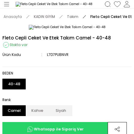
Geri Dön
Anasayfa
KADIN GİYİM
Takım
Fleto Cepli Ceket Ve E
M
Fleto Cepli Ceket Ve Etek Takım Camel - 40-48
Stokta var
Ürün Kodu
L7D7PUBNVR
BEDEN
40-48
Renk
Camel
Kahve
Siyah
Whatsapp ile Sipariş Ver