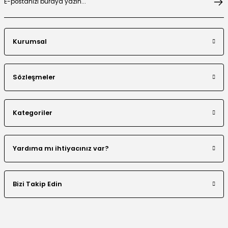
Kurumsal
Payet Detaylı Fermuarlı Ceket Etek Takım
Sözleşmeler
Kategoriler
Boncuk İşlemeli Katmanlı Ceket Etek Takım
Yardıma mı ihtiyacınız var?
Bizi Takip Edin
Taş Şerit Detaylı Leopar Desen Ceket Etek Takım