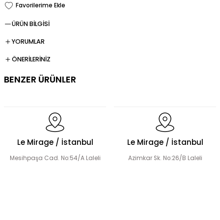
ÜRÜN BİLGİSİ
YORUMLAR
ÖNERİLERİNİZ
BENZER ÜRÜNLER
Dökümlü Fırfır Detay Tesettür Elbise
Le Mirage / İstanbul
Le Mirage / İstanbul
Mesihpaşa Cad. No:54/A Laleli
Azimkar Sk. No:26/B Laleli
Fermuar Detaylı Tesettür Elbise
Fırfır Detaylı Tesettür Elbise