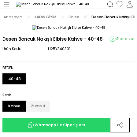
Geri Dön
Anasayfa
KADIN GİYİM
Elbise
Desen Boncuk Nakışlı El
M
Desen Boncuk Nakışlı Elbise Kahve - 40-48
Stokta var
Ürün Kodu
L125Y340301
BEDEN
40-48
Renk
Kahve
Zümrüt
Whatsapp ile Sipariş Ver