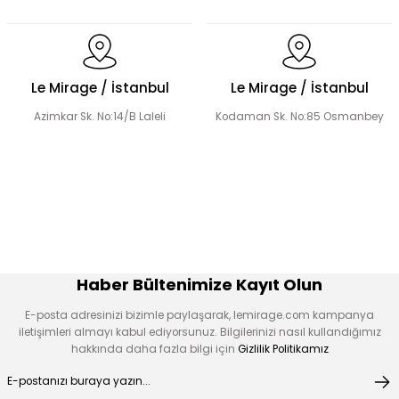
Dantel Detaylı Hakim Yaka Desenli Elbise
Volanlı Kadın Elbise
Le Mirage / İstanbul
Le Mirage / İstanbul
Azimkar Sk. No:14/B Laleli
Kodaman Sk. No:85 Osmanbey
Şerit Taş Detaylı Elbise
Boncuk İşlemeli Fırfır Yaka Detay Elbise
Çiçek Desen Elbise
Çiçek Aplikeli Tensel Elbise
Haber Bültenimize Kayıt Olun
E-posta adresinizi bizimle paylaşarak, lemirage.com kampanya
iletişimleri almayı kabul ediyorsunuz. Bilgilerinizi nasıl kullandığımız
hakkında daha fazla bilgi için
Gizlilik Politikamız
V Kuplu Taş Detay Elbise