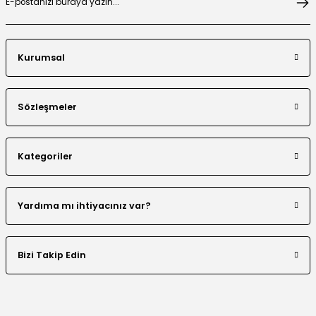
Kurumsal
Boncuklu Dantel Aplike Detaylı Abaya Takım
Sözleşmeler
Kategoriler
El Yapımı Nakış Boncuklu Tensel Abaya Takım
Yardıma mı ihtiyacınız var?
Bizi Takip Edin
Renk Bloklu Şerit Taş Detaylı Abaya