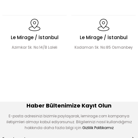
El Yapımı Lale Motif İşlemeli Abaya Takım
Le Mirage / İstanbul
Le Mirage / İstanbul
Azimkar Sk. No:14/B Laleli
Kodaman Sk. No:85 Osmanbey
El Yapımı Organze Süslemeli Tensel Abaya Takım
Şerit Taş Detaylı Tensel Abaya Takım
Haber Bültenimize Kayıt Olun
E-posta adresinizi bizimle paylaşarak, lemirage.com kampanya
iletişimleri almayı kabul ediyorsunuz. Bilgilerinizi nasıl kullandığımız
hakkında daha fazla bilgi için
Gizlilik Politikamız
Organze Çiçek Nakışlı Tensel Abaya Takım