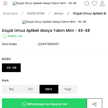
Geri Dön
Anasayfa
KADIN GİYİM
Abaya
Düşük Omuz Aplikeli Ab
M
Düşük Omuz Aplikeli Abaya Takım Mint - 40-48
Stokta var
Ürün Kodu
L224Y706000T
BEDEN
40-48
Renk
Bej
Gri
Mint
Yeşil
Whatsapp ile Sipariş Ver