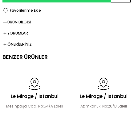
ÜRÜN BİLGİSİ
YORUMLAR
ÖNERİLERİNİZ
BENZER ÜRÜNLER
Şerit Taş Detaylı Tensel Abaya Elbise Takım
Le Mirage / İstanbul
Le Mirage / İstanbul
Mesihpaşa Cad. No:54/A Laleli
Azimkar Sk. No:26/B Laleli
El Yapımı Çiçek Boncuk Süslemeli Abaya Takım