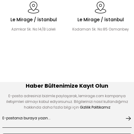
Le Mirage / İstanbul
Le Mirage / İstanbul
Azimkar Sk. No:14/B Laleli
Kodaman Sk. No:85 Osmanbey
Şerit Taş Detaylı Elbise
Boncuk İşlemeli Fırfır Yaka Detay Elbise
Çiçek Desen Elbise
Çiçek Aplikeli Tensel Elbise
Haber Bültenimize Kayıt Olun
E-posta adresinizi bizimle paylaşarak, lemirage.com kampanya
iletişimleri almayı kabul ediyorsunuz. Bilgilerinizi nasıl kullandığımız
hakkında daha fazla bilgi için
Gizlilik Politikamız
Desen Boncuk Nakışlı Elbise