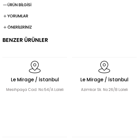
ÜRÜN BİLGİSİ
YORUMLAR
ÖNERİLERİNİZ
BENZER ÜRÜNLER
Dökümlü Fırfır Detay Tesettür Elbise
Le Mirage / İstanbul
Le Mirage / İstanbul
Mesihpaşa Cad. No:54/A Laleli
Azimkar Sk. No:26/B Laleli
Fermuar Detaylı Tesettür Elbise
Fırfır Detaylı Tesettür Elbise
Dantel Detaylı Hakim Yaka Desenli Elbise
Volanlı Kadın Elbise