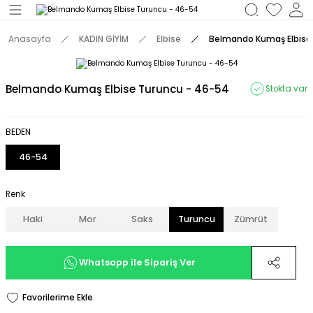
Geri Dön
Anasayfa
KADIN GİYİM
Elbise
Belmando Kumaş Elbise
M
Belmando Kumaş Elbise Turuncu - 46-54
Stokta var
BEDEN
46-54
Renk
Haki
Mor
Saks
Turuncu
Zümrüt
Whatsapp ile Sipariş Ver