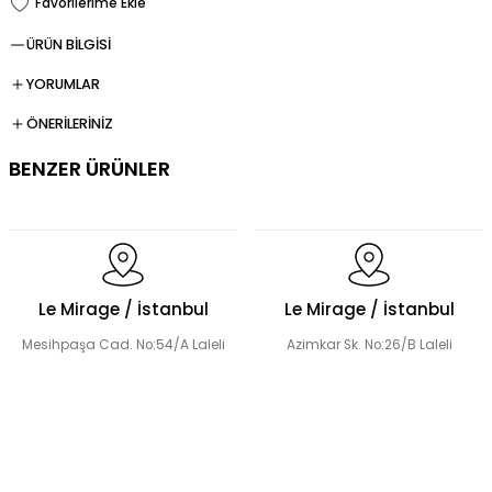
ÜRÜN BİLGİSİ
YORUMLAR
ÖNERİLERİNİZ
BENZER ÜRÜNLER
Dökümlü Fırfır Detay Tesettür Elbise
Le Mirage / İstanbul
Le Mirage / İstanbul
Mesihpaşa Cad. No:54/A Laleli
Azimkar Sk. No:26/B Laleli
Fermuar Detaylı Tesettür Elbise
Fırfır Detaylı Tesettür Elbise