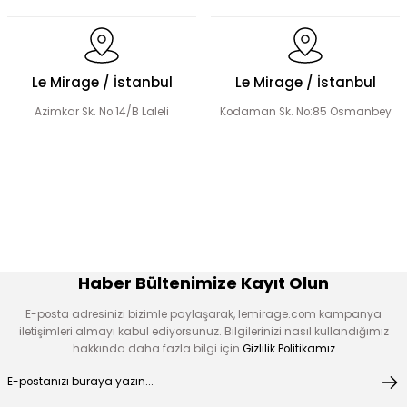
Dantel Detaylı Hakim Yaka Desenli Elbise
Volanlı Kadın Elbise
Le Mirage / İstanbul
Le Mirage / İstanbul
Azimkar Sk. No:14/B Laleli
Kodaman Sk. No:85 Osmanbey
Şerit Taş Detaylı Elbise
Boncuk İşlemeli Fırfır Yaka Detay Elbise
Çiçek Desen Elbise
Çiçek Aplikeli Tensel Elbise
Haber Bültenimize Kayıt Olun
E-posta adresinizi bizimle paylaşarak, lemirage.com kampanya
iletişimleri almayı kabul ediyorsunuz. Bilgilerinizi nasıl kullandığımız
hakkında daha fazla bilgi için
Gizlilik Politikamız
Desen Boncuk Nakışlı Elbise