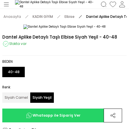
Geri Dön
Anasayfa
KADIN GİYİM
Elbise
Dantel Aplike Detaylı Taş
M
Dantel Aplike Detaylı Taşlı Elbise Siyah Yeşil - 40-48
Stokta var
BEDEN
40-48
Renk
Siyah Camel
Siyah Yeşil
Whatsapp ile Sipariş Ver