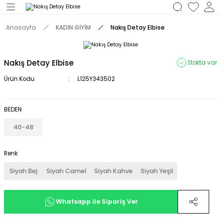
Geri Dön
Anasayfa
KADIN GİYİM
Nakış Detay Elbise
M
Nakış Detay Elbise
Stokta var
Ürün Kodu
L125Y343502
BEDEN
40-48
Renk
Siyah Bej
Siyah Camel
Siyah Kahve
Siyah Yeşil
Whatsapp ile Sipariş Ver