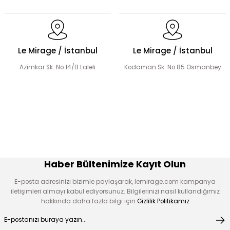
Dökümlü Fırfır Detay Tesettür Elbise
Le Mirage / İstanbul
Le Mirage / İstanbul
Azimkar Sk. No:14/B Laleli
Kodaman Sk. No:85 Osmanbey
Fermuar Detaylı Tesettür Elbise
Fırfır Detaylı Tesettür Elbise
Üçlü Desenli Tesettür Bluz Etek Takım
Haber Bültenimize Kayıt Olun
E-posta adresinizi bizimle paylaşarak, lemirage.com kampanya
iletişimleri almayı kabul ediyorsunuz. Bilgilerinizi nasıl kullandığımız
hakkında daha fazla bilgi için
Gizlilik Politikamız
Hakim Yaka Desenli Bomber Etek Takım