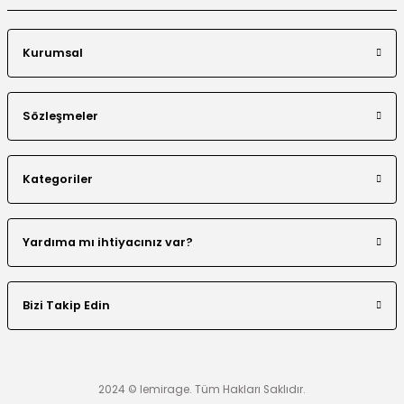
Kurumsal
El Yapımı Boncuk İşlemeli Yakası Fırfırlı Ceket Etek Takım
Sözleşmeler
Kategoriler
Çiçek Desen Ceket Etek Takım
Beli Tünelli Tesettür Takım
Yardıma mı ihtiyacınız var?
Bizi Takip Edin
2024 © lemirage. Tüm Hakları Saklıdır.