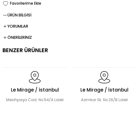
ÜRÜN BİLGİSİ
YORUMLAR
ÖNERİLERİNİZ
BENZER ÜRÜNLER
Fermuarlı Tesettür Takım
Le Mirage / İstanbul
Le Mirage / İstanbul
Mesihpaşa Cad. No:54/A Laleli
Azimkar Sk. No:26/B Laleli
Düğme Detay Tesettür Bluz Etek Takım