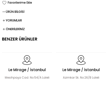
ÜRÜN BİLGİSİ
YORUMLAR
ÖNERİLERİNİZ
BENZER ÜRÜNLER
Şerit Taş Detaylı Tensel Abaya Elbise Takım
Le Mirage / İstanbul
Le Mirage / İstanbul
Mesihpaşa Cad. No:54/A Laleli
Azimkar Sk. No:26/B Laleli
El Yapımı Çiçek Boncuk Süslemeli Abaya Takım