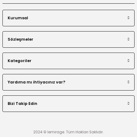
Kurumsal
Boncuklu Dantel Aplike Detaylı Abaya Takım
Sözleşmeler
Kategoriler
El Yapımı Nakış Boncuklu Tensel Abaya Takım
Yardıma mı ihtiyacınız var?
Bizi Takip Edin
Renk Bloklu Şerit Taş Detaylı Abaya
2024 © lemirage. Tüm Hakları Saklıdır.