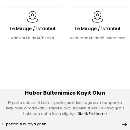
El Yapımı Lale Motif İşlemeli Abaya Takım
Le Mirage / İstanbul
Le Mirage / İstanbul
Azimkar Sk. No:14/B Laleli
Kodaman Sk. No:85 Osmanbey
El Yapımı Organze Süslemeli Tensel Abaya Takım
Şerit Taş Detaylı Tensel Abaya Takım
Haber Bültenimize Kayıt Olun
E-posta adresinizi bizimle paylaşarak, lemirage.com kampanya
iletişimleri almayı kabul ediyorsunuz. Bilgilerinizi nasıl kullandığımız
hakkında daha fazla bilgi için
Gizlilik Politikamız
Organze Çiçek Nakışlı Tensel Abaya Takım