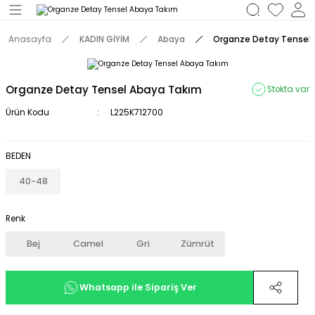
Geri Dön
Anasayfa
KADIN GİYİM
Abaya
Organze Detay Tensel
M
Organze Detay Tensel Abaya Takım
Stokta var
Ürün Kodu
L225K712700
BEDEN
40-48
Renk
Bej
Camel
Gri
Zümrüt
Whatsapp ile Sipariş Ver