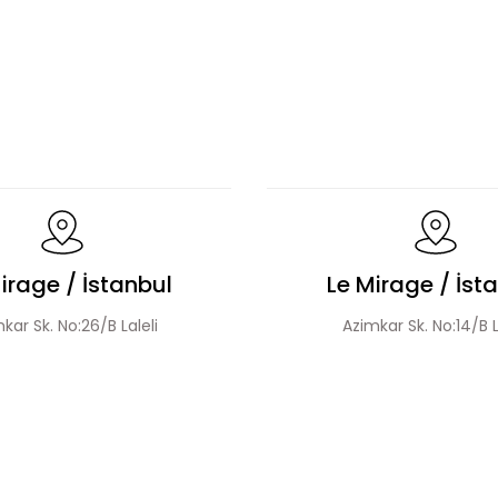
Bluz Etek Takım
Üçlü Desenli Tesettür Bluz Etek Takı
Leopar Desen Dantel Detaylı Bluz Ve Etek Takım
irage / İstanbul
Le Mirage / İst
kar Sk. No:26/B Laleli
Azimkar Sk. No:14/B L
Şerit Detaylı Leopar Desen Ceket Etek Takım
Desenli 