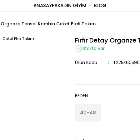
ANASAYFA
KADIN GİYİM
BLOG
ay Organze Tensel Kombin Ceket Etek Takım
Fırfır Detay Organze
Stokta var
Ürün Kodu
L225K60590
BEDEN
40-48