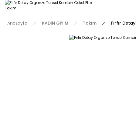
Anasayfa
KADIN GİYİM
Takım
Fırfır Det