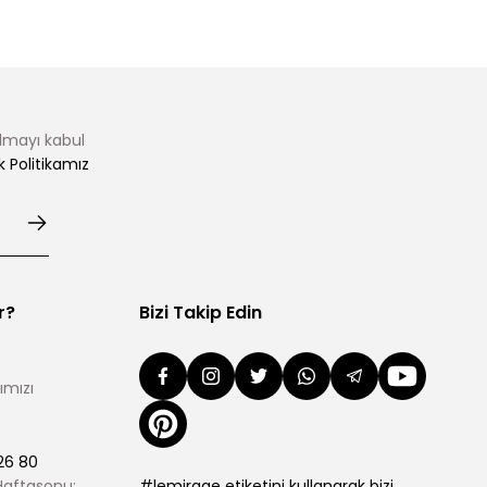
almayı kabul
ik Politikamız
r?
Bizi Takip Edin
ımızı
26 80
 Haftasonu:
#lemirage etiketini kullanarak bizi