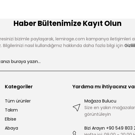
Haber Bültenimize Kayıt Olun
esinizi bizimle paylaşarak, lemirage.com kampanya iletişimleri 
 Bilgilerinizi nasıl kullandığımız hakkında daha fazla bilgi için
Gizlil
Kategoriler
Yardıma mı ihtiyacınız va
Tüm ürünler
Mağaza Bulucu
Size en yakın mağazalar
Takım
görüntüleyin
Elbise
Abaya
Bizi Arayın +90 549 803 
Hafta içi: 09.00 - 20.00