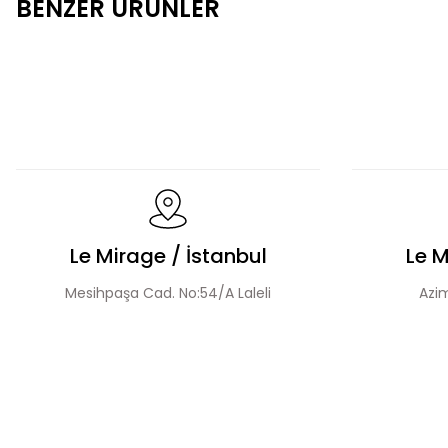
BENZER ÜRÜNLER
Fermuarlı Tesettür Takım
Düğme Detay Tesettür 
El Yapımı Boncuk İşlemeli Yakası Fırfırlı Ceket Etek Takım
Le Mirage / İstanbul
Le M
Mesihpaşa Cad. No:54/A Laleli
Azim
Boncuk İşlemeli Katmanlı Ceket Etek Takım
Taş 