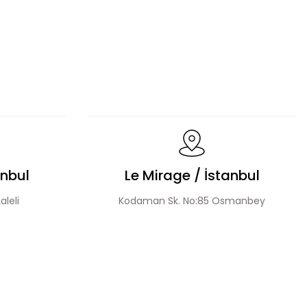
m
Hakim Yaka Desenli Bomber Etek Takım
Payet Detaylı Fermuarlı Ceket Etek Takım
anbul
Le Mirage / İstanbul
aleli
Kodaman Sk. No:85 Osmanbey
Fermuar Detay Ceket Etek Takım