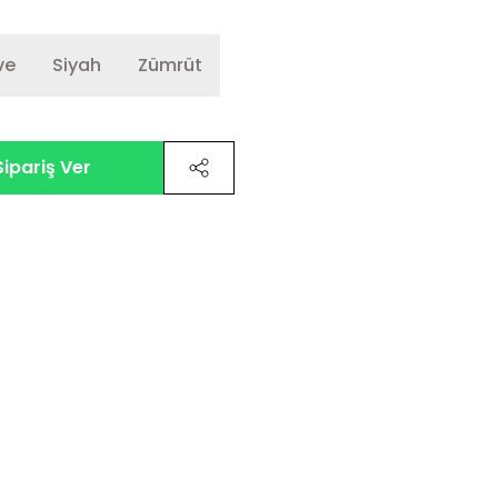
ve
Siyah
Zümrüt
ipariş Ver