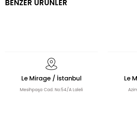
BENZER ÜRÜNLER
Fermuarlı Tesettür Takım
Düğme Detay Tesettür 
El Yapımı Boncuk İşlemeli Yakası Fırfırlı Ceket Etek Takım
Le Mirage / İstanbul
Le M
Mesihpaşa Cad. No:54/A Laleli
Azim
Boncuk İşlemeli Katmanlı Ceket Etek Takım
Taş 