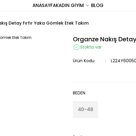
ANASAYFA
KADIN GİYİM
BLOG
kış Detay Fırfır Yaka Gömlek Etek Takım
Organze Nakış Detay 
Stokta var
Ürün Kodu
L224Y6005
BEDEN
40-48