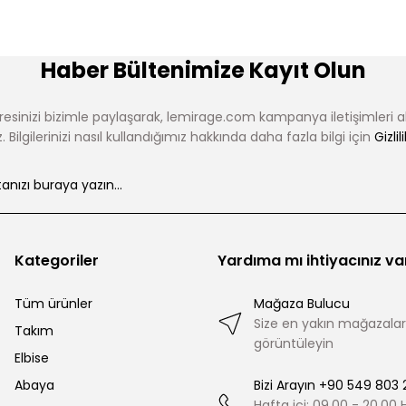
Haber Bültenimize Kayıt Olun
esinizi bizimle paylaşarak, lemirage.com kampanya iletişimleri 
 Bilgilerinizi nasıl kullandığımız hakkında daha fazla bilgi için
Gizlil
Kategoriler
Yardıma mı ihtiyacınız va
Tüm ürünler
Mağaza Bulucu
Size en yakın mağazalar
Takım
görüntüleyin
Elbise
Abaya
Bizi Arayın +90 549 803 
Hafta içi: 09.00 - 20.00