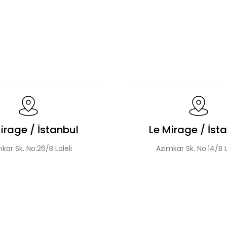
Bluz Etek Takım
Üçlü Desenli Tesettür Bluz Etek Takı
Leopar Desen Dantel Detaylı Bluz Ve Etek Takım
irage / İstanbul
Le Mirage / İst
kar Sk. No:26/B Laleli
Azimkar Sk. No:14/B L
Şerit Detaylı Leopar Desen Ceket Etek Takım
Desenli 