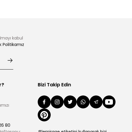
almayı kabul
ik Politikamız
r?
Bizi Takip Edin
ımızı
26 80
 Haftasonu:
#lemirage etiketini kullanarak bizi