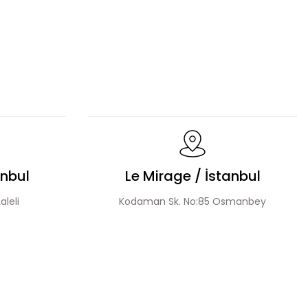
m
Hakim Yaka Desenli Bomber Etek Takım
Payet Detaylı Fermuarlı Ceket Etek Takım
anbul
Le Mirage / İstanbul
aleli
Kodaman Sk. No:85 Osmanbey
Fermuar Detay Ceket Etek Takım