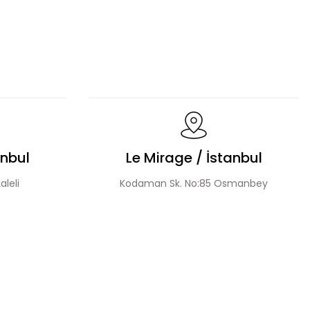
Dantel Detaylı Hakim Yaka Desenli Elbise
n Elbise
Çiçek Aplikeli Tensel Elbise
anbul
Le Mirage / İstanbul
aleli
Kodaman Sk. No:85 Osmanbey