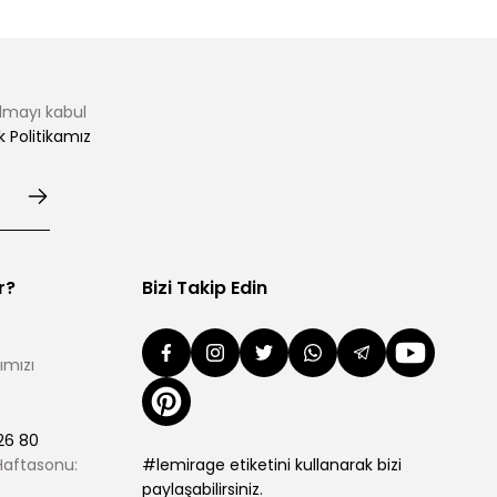
almayı kabul
ik Politikamız
r?
Bizi Takip Edin
ımızı
26 80
 Haftasonu:
#lemirage etiketini kullanarak bizi
paylaşabilirsiniz.