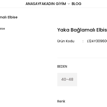
ANASAYFA
KADIN GİYİM
BLOG
alı Elbise
Yaka Bağlamalı Elbi
Ürün Kodu
L124Y30960
BEDEN
40-48
Renk