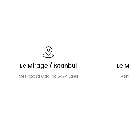
Dökümlü Fırfır Detay Tesettür Elbise
Fermuar Deta
Volanlı Kadın Elbise
Şerit Taş Detaylı Elbise
Le Mirage / İstanbul
Le M
Mesihpaşa Cad. No:54/A Laleli
Azim
Desen Boncuk Nakışlı Elbise