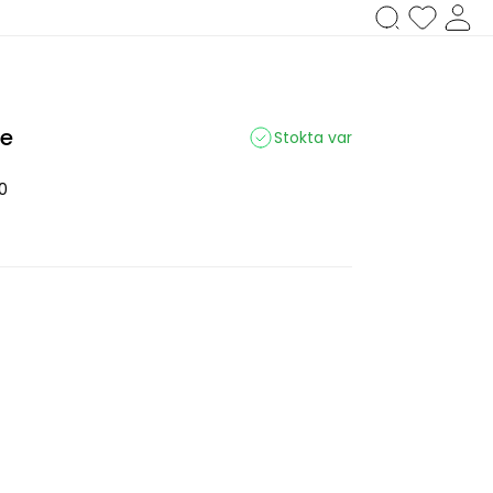
se
Stokta var
0