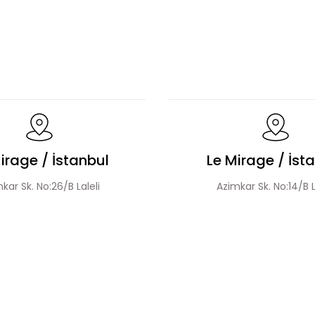
ylı Tesettür Elbise
Fırfır Detaylı Tesettür Elbise
Boncuk İşlemeli Fırfır Yaka Detay Elbise
Çiçek Dese
irage / İstanbul
Le Mirage / İst
kar Sk. No:26/B Laleli
Azimkar Sk. No:14/B L