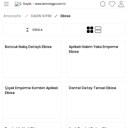
Geri Dön
Anasayfa
KADIN GİYİM
Elbise
M
SIRALA
Boncuk Nakış Detaylı Elbise
Aplikeli Hakim Yaka Empirme
Elbise
Çiçek Empirme Kombin Aplikeli
Dantel Detay Tensel Elbise
Elbise