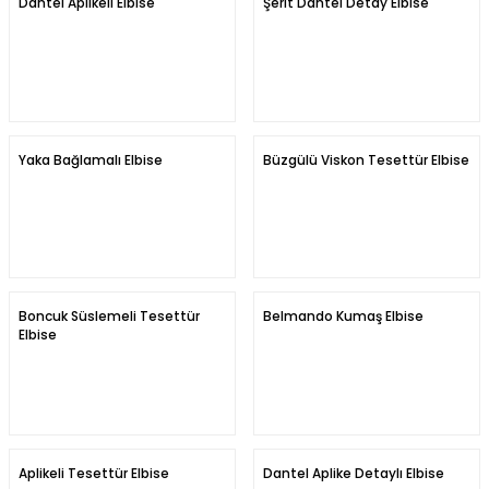
Dantel Aplikeli Elbise
Şerit Dantel Detay Elbise
Yaka Bağlamalı Elbise
Büzgülü Viskon Tesettür Elbise
Boncuk Süslemeli Tesettür
Belmando Kumaş Elbise
Elbise
Aplikeli Tesettür Elbise
Dantel Aplike Detaylı Elbise