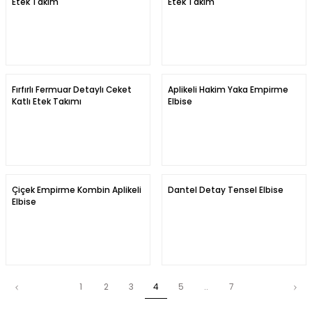
Etek Takım
Etek Takım
Fırfırlı Fermuar Detaylı Ceket
Aplikeli Hakim Yaka Empirme
Katlı Etek Takımı
Elbise
Çiçek Empirme Kombin Aplikeli
Dantel Detay Tensel Elbise
Elbise
1
2
3
4
5
..
7