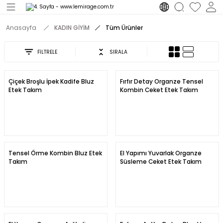
Geri Dön
Anasayfa
KADIN GİYİM
Tüm Ürünler
M
FİLTRELE
SIRALA
Çiçek Broşlu İpek Kadife Bluz
Fırfır Detay Organze Tensel
Etek Takım
Kombin Ceket Etek Takım
Tensel Örme Kombin Bluz Etek
El Yapımı Yuvarlak Organze
Takım
Süsleme Ceket Etek Takım